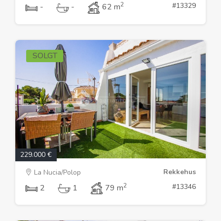
2
#13329
-
-
62 m
SOLGT
229.000 €
Rekkehus
La Nucia/Polop
2
#13346
2
1
79 m