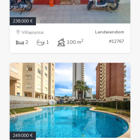
238.000 €
Landeiendom
Villajoyosa
2
#12767
2
1
100 m
249.000 €