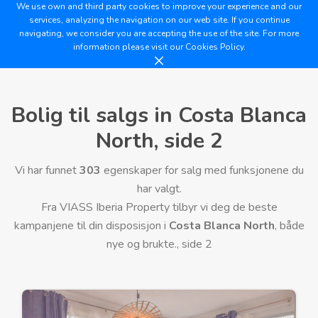
We use own and third party cookies to improve your experience and our
services, analyzing the navigation on our web site. If you continue
navigating, we consider you are accepting the use of the site. For more
information please visit our
Cookies Policy.
Bolig til salgs in Costa Blanca
North, side 2
Vi har funnet
303
egenskaper for salg med funksjonene du
har valgt.
Fra VIASS Iberia Property tilbyr vi deg de beste
kampanjene til din disposisjon i
Costa Blanca North
, både
nye og brukte., side 2