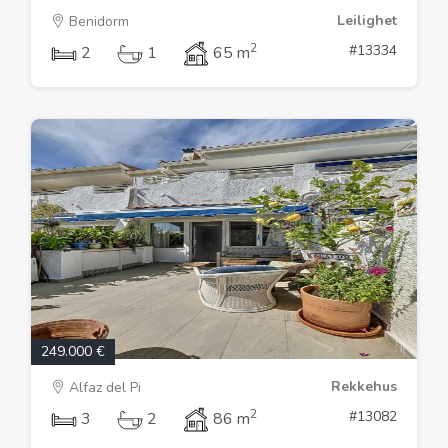
Leilighet
Benidorm
2
#13334
2
1
65 m
249.000 €
Rekkehus
Alfaz del Pi
2
#13082
3
2
86 m