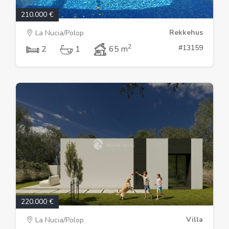
210.000 €
Rekkehus
La Nucia/Polop
2
#13159
2
1
65 m
220.000 €
Villa
La Nucia/Polop