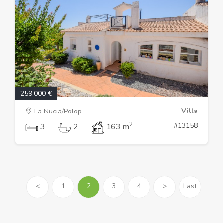
259.000 €
Villa
La Nucia/Polop
2
#13158
3
2
163 m
<
1
2
3
4
>
Last