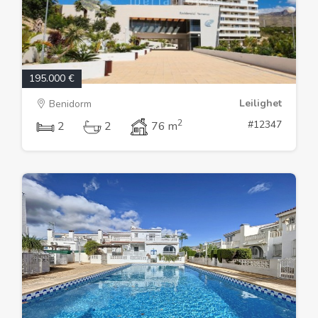
195.000 €
Leilighet
Benidorm
2
#12347
2
2
76 m