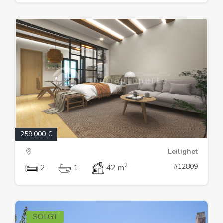
259.000 €
Leilighet
2
#12809
2
1
42 m
SOLGT