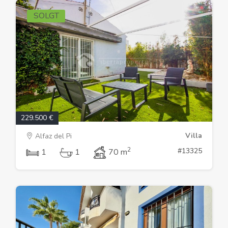
SOLGT
229.500 €
Villa
Alfaz del Pi
2
#13325
1
1
70 m