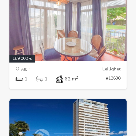
189.000 €
Leilighet
Albir
2
#12638
1
1
62 m