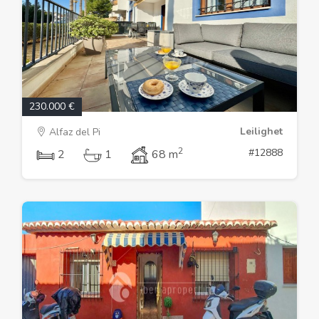
230.000 €
Leilighet
Alfaz del Pi
2
#12888
2
1
68 m