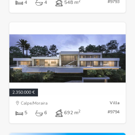
2
#9793
4
4
548 m
2.350.000 €
Villa
Calpe/Moraira
2
#9794
5
6
692 m