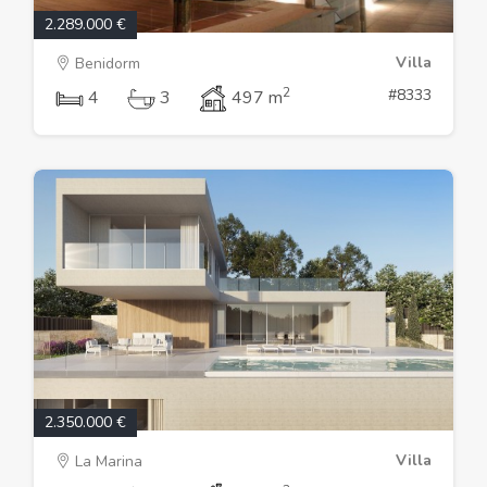
2.289.000 €
Villa
Benidorm
2
#8333
4
3
497 m
2.350.000 €
Villa
La Marina