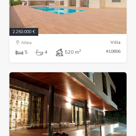
2.250.000 €
Villa
Altea
2
#10806
5
4
520 m