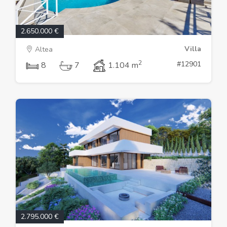
2.650.000 €
Villa
Altea
2
#12901
8
7
1.104 m
2.795.000 €