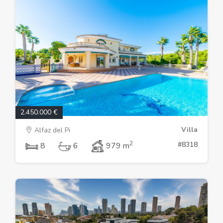
2.450.000 €
Villa
Alfaz del Pi
2
#8318
8
6
979 m