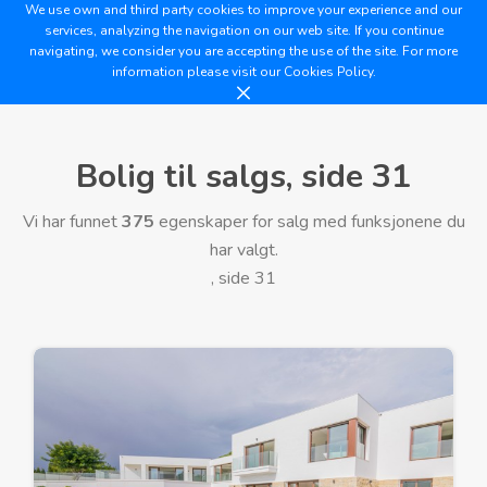
We use own and third party cookies to improve your experience and our
services, analyzing the navigation on our web site. If you continue
navigating, we consider you are accepting the use of the site. For more
information please visit our
Cookies Policy.
Bolig til salgs, side 31
Vi har funnet
375
egenskaper for salg med funksjonene du
har valgt.
, side 31