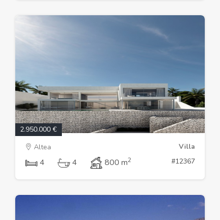
2.950.000 €
Villa
Altea
2
#12367
4
4
800 m