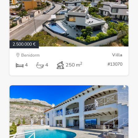
2.500.000 €
Villa
Benidorm
2
#13070
4
4
250 m