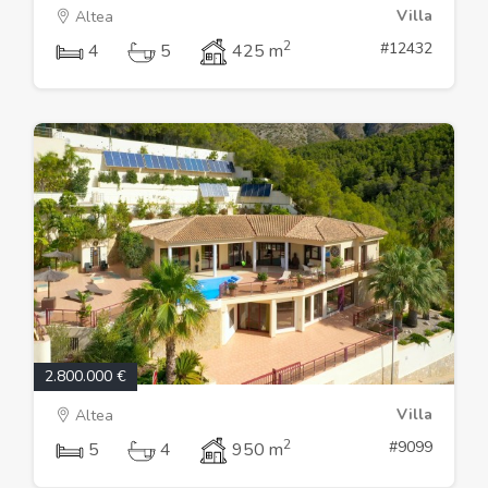
Villa
Altea
2
#12432
4
5
425 m
2.800.000 €
Villa
Altea
2
#9099
5
4
950 m