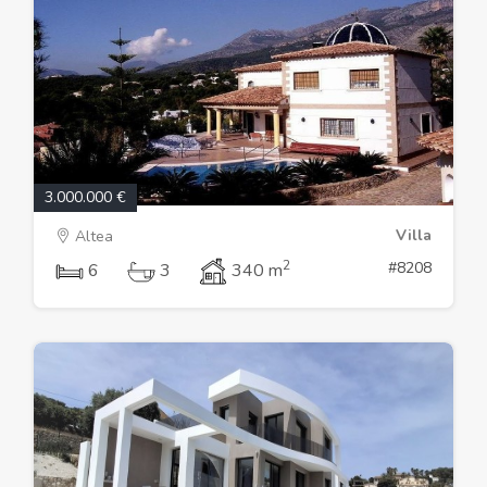
3.000.000 €
Villa
Altea
2
#8208
6
3
340 m