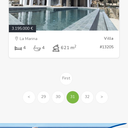
3.195.000 €
Villa
La Marina
2
#13205
4
4
621 m
First
<
29
30
31
32
>