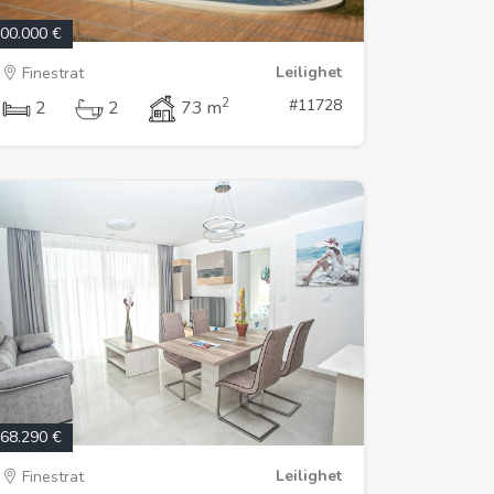
00.000 €
Leilighet
Finestrat
2
#11728
2
2
73 m
68.290 €
Leilighet
Finestrat