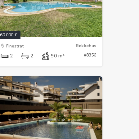
60.000 €
Rekkehus
Finestrat
2
#8356
2
2
90 m