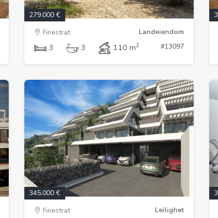
279.000 €
3
Landeiendom
Finestrat
2
#13097
3
3
110 m
345.000 €
3
Leilighet
Finestrat