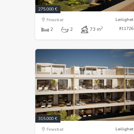
275.000 €
Leilighet
Finestrat
2
#11726
2
2
73 m
315.000 €
Leilighet
Finestrat