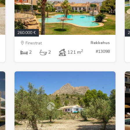
260.000 €
2
Rekkehus
Finestrat
2
#13098
2
2
121 m