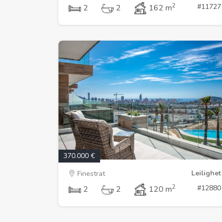
2
#11727
2
2
162 m
370.000 €
Leilighet
Finestrat
2
#12880
2
2
120 m