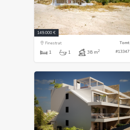
149.000 €
Tomt
Finestrat
2
#13347
1
1
38 m