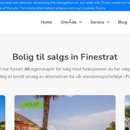
e and our services, analyzing the navigation on our web site. If you continue n
Albir +34 966 866 563
V
e of the site. For more information please visit our
Cookies Policy.
Home
OmrÅde
Service
Blog
Bolig til salgs in Finestrat
i har funnet
46
egenskaper for salg med funksjonene du har valg
 deg et bredt utvalg av alternativer fra vår eiendomsportefølje i
F
SOLGT