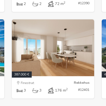
2
#12390
2
2
72 m
387.000 €
4
Rekkehus
Finestrat
2
#12401
3
3
176 m