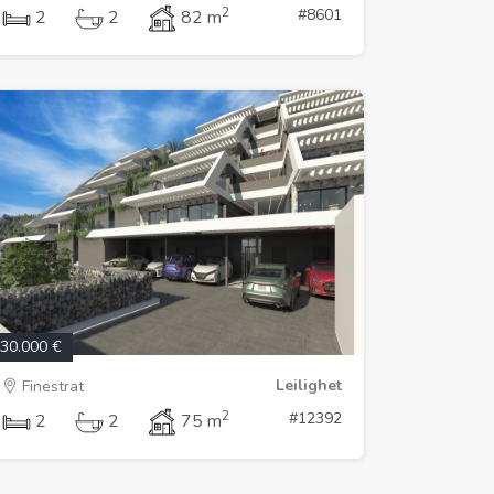
2
#8601
2
2
82 m
30.000 €
Leilighet
Finestrat
2
#12392
2
2
75 m