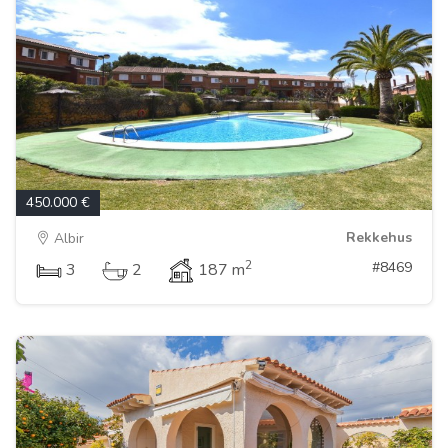
450.000 €
Rekkehus
Albir
2
#8469
3
2
187 m