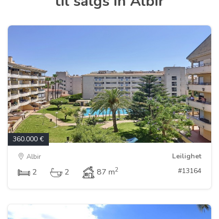
til salgs in Albir
360.000 €
Leilighet
Albir
2
#13164
2
2
87 m