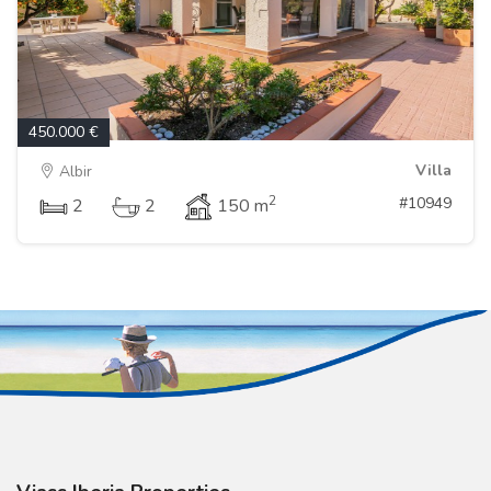
450.000 €
Villa
Albir
2
#10949
2
2
150 m