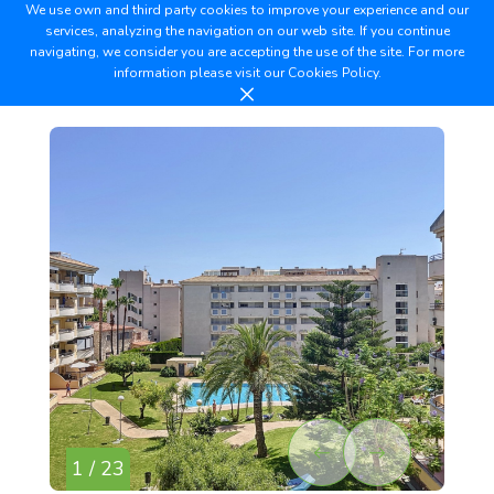
We use own and third party cookies to improve your experience and our
services, analyzing the navigation on our web site. If you continue
navigating, we consider you are accepting the use of the site. For more
information please visit our
Cookies Policy.
1 / 23
2 /