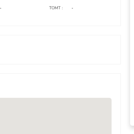
-
TOMT :
-