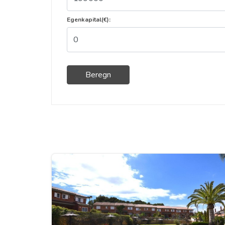
Egenkapital(€):
Beregn