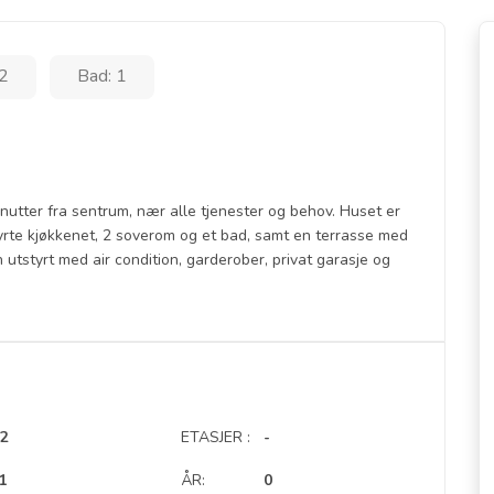
2
Bad: 1
inutter fra sentrum, nær alle tjenester og behov. Huset er
styrte kjøkkenet, 2 soverom og et bad, samt en terrasse med
ten utstyrt med air condition, garderober, privat garasje og
2
ETASJER :
-
1
ÅR:
0