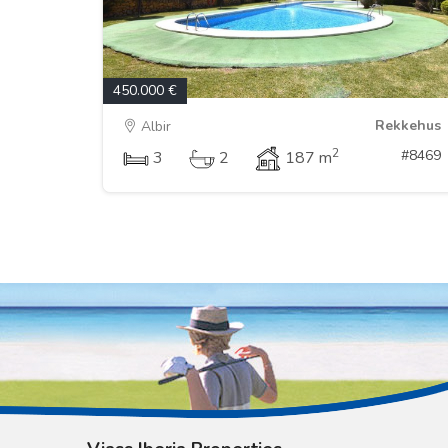
450.000 €
Rekkehus
Albir
2
#8469
3
2
187 m