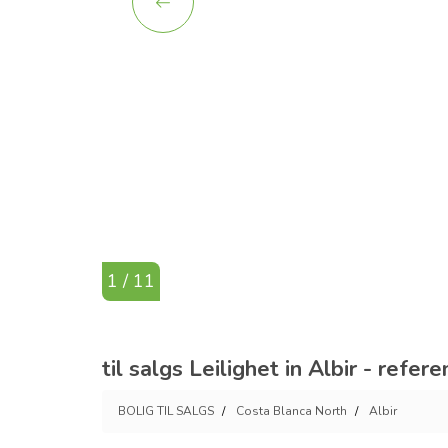
1 / 11
til salgs Leilighet in Albir - refe
BOLIG TIL SALGS
Costa Blanca North
Albir