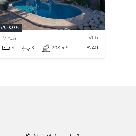
520.000 €
Villa
Albir
2
#9231
5
3
208 m