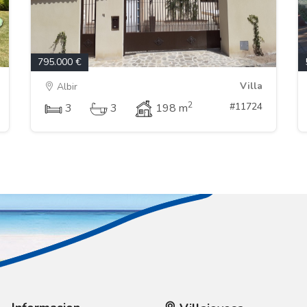
795.000 €
Villa
Albir
2
#11724
3
3
198 m