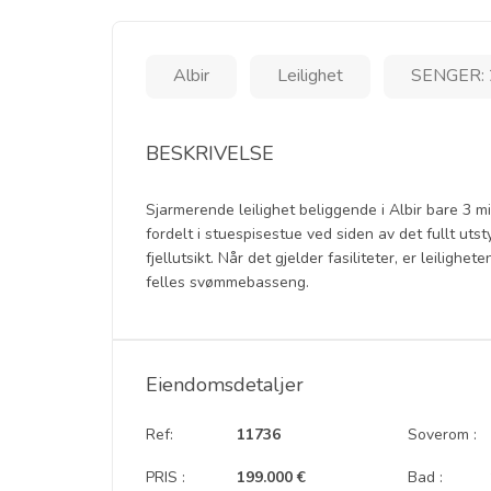
Albir
Leilighet
SENGER: 
BESKRIVELSE
Sjarmerende leilighet beliggende i Albir bare 3 m
fordelt i stuespisestue ved siden av det fullt ut
fjellutsikt. Når det gjelder fasiliteter, er leilighe
felles svømmebasseng.
Eiendomsdetaljer
Ref:
11736
Soverom :
PRIS :
199.000 €
Bad :