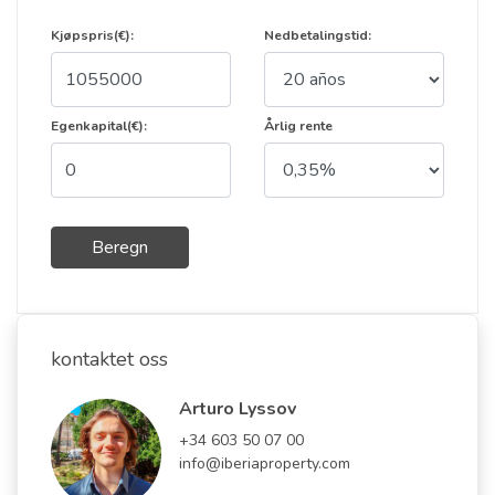
Kjøpspris(€):
Nedbetalingstid:
Egenkapital(€):
Årlig rente
Beregn
kontaktet oss
Arturo Lyssov
+34 603 50 07 00
info@iberiaproperty.com