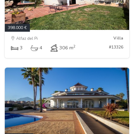
398.000 €
Villa
Alfaz del Pi
2
#13326
3
4
306 m