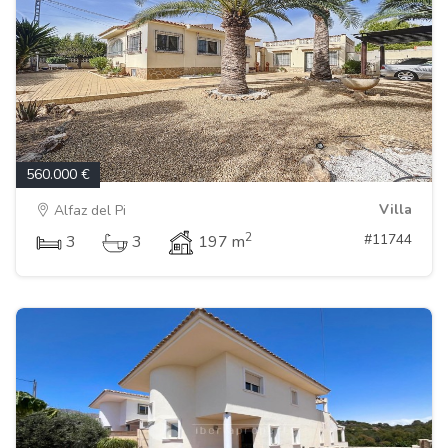
560.000 €
Villa
Alfaz del Pi
2
#11744
3
3
197 m