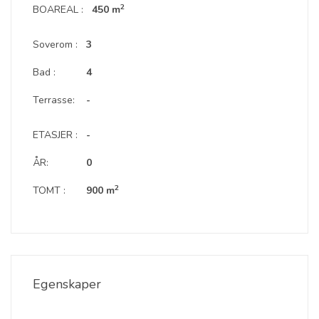
2
BOAREAL :
450 m
Soverom :
3
Bad :
4
Terrasse:
-
ETASJER :
-
ÅR:
0
2
TOMT :
900 m
Egenskaper