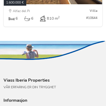
1.600.000 €
Villa
Alfaz del Pi
2
#10644
6
6
810 m
Viass Iberia Properties
VÅR ERFARING ER DIN TRYGGHET
Informasjon