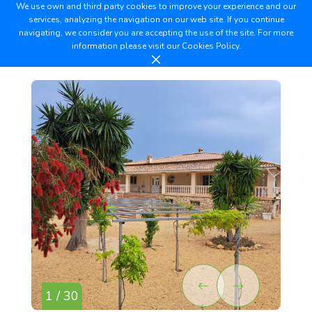
We use own and third party cookies to improve your experience and our
services, analyzing the navigation on our web site. If you continue
navigating, we consider you are accepting the use of the site. For more
information please visit our
Cookies Policy.
1 / 30
2 /