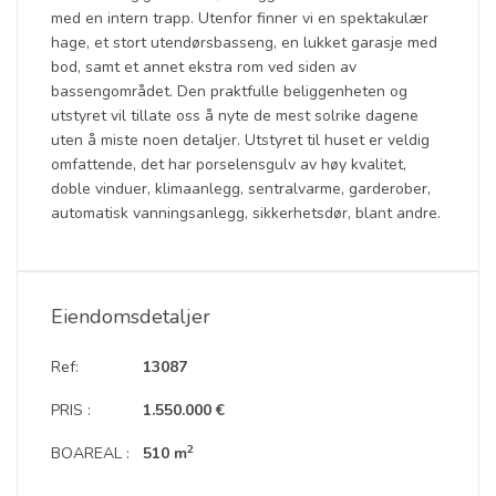
med en intern trapp. Utenfor finner vi en spektakulær
hage, et stort utendørsbasseng, en lukket garasje med
bod, samt et annet ekstra rom ved siden av
bassengområdet. Den praktfulle beliggenheten og
utstyret vil tillate oss å nyte de mest solrike dagene
uten å miste noen detaljer. Utstyret til huset er veldig
omfattende, det har porselensgulv av høy kvalitet,
doble vinduer, klimaanlegg, sentralvarme, garderober,
automatisk vanningsanlegg, sikkerhetsdør, blant andre.
Eiendomsdetaljer
Ref:
13087
PRIS :
1.550.000 €
2
BOAREAL :
510 m