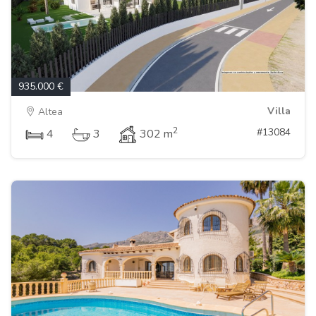
935.000 €
Villa
Altea
2
#13084
4
3
302 m