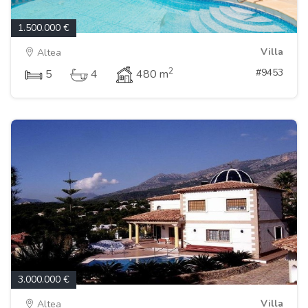
1.500.000 €
Villa
Altea
2
#9453
5
4
480 m
3.000.000 €
Villa
Altea