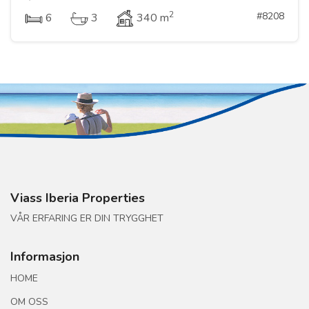
2
#8208
6
3
340 m
Viass Iberia Properties
VÅR ERFARING ER DIN TRYGGHET
Informasjon
HOME
OM OSS