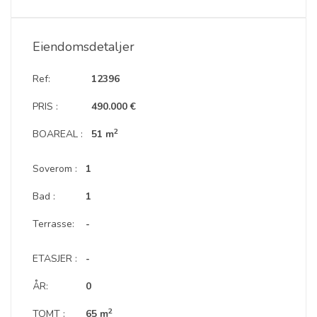
Eiendomsdetaljer
Ref:
12396
PRIS :
490.000 €
2
BOAREAL :
51 m
Soverom :
1
Bad :
1
Terrasse:
-
ETASJER :
-
ÅR:
0
2
TOMT :
65 m