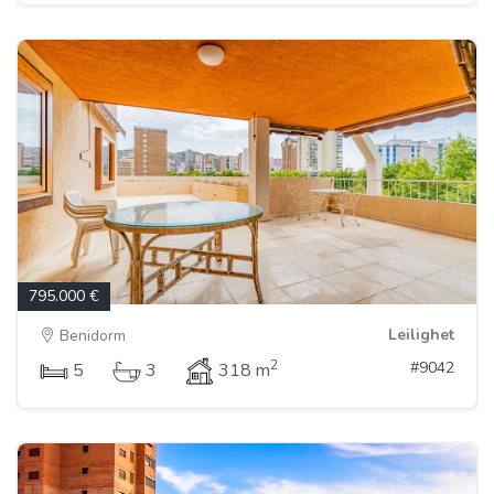
795.000 €
Leilighet
Benidorm
2
#9042
5
3
318 m