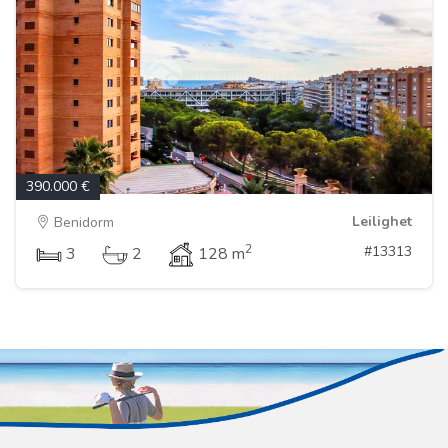
390.000 €
Leilighet
Benidorm
2
#13313
3
2
128 m