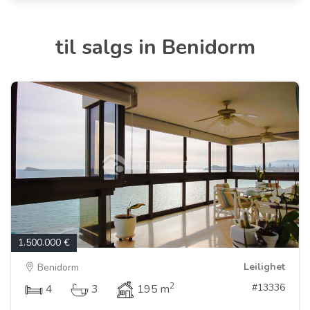
til salgs in Benidorm
1.500.000 €
Leilighet
Benidorm
2
#13336
4
3
195 m