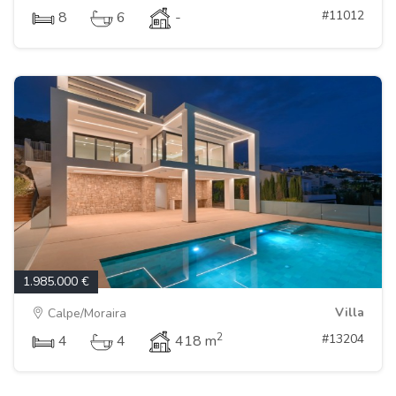
#11012
8
6
-
1.985.000 €
Villa
Calpe/Moraira
2
#13204
4
4
418 m