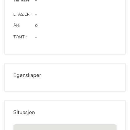
Terrasse:
-
ETASJER :
-
ÅR:
0
TOMT :
-
Egenskaper
Situasjon