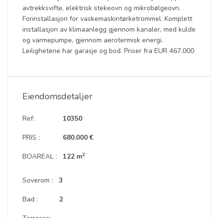
avtrekksvifte, elektrisk stekeovn og mikrobølgeovn.
Forinstallasjon for vaskemaskintørketrommel. Komplett
installasjon av klimaanlegg gjennom kanaler, med kulde
og varmepumpe, gjennom aerotermisk energi.
Leilighetene har garasje og bod. Priser fra EUR 467.000
Eiendomsdetaljer
Ref:
10350
PRIS :
680.000 €
2
BOAREAL :
122 m
Soverom :
3
Bad :
2