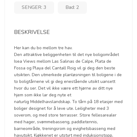
SENGER: 3
Bad: 2
BESKRIVELSE
Her kan du bo mellom tre hav.
Den attraktive beliggenheten til det nye boligområdet
Isea Views mellom Las Salinas de Calpe, Plata de
Fossa og Playa del Cantall Roig vil gi deg den beste
utsikten. Den utmerkede planløsningen til boligene i de
to boligtårnene vil gi deg enestående utsikt uansett
hvor du ser. Det vil ikke være ett hjørne av ditt nye
hjem som ikke lar deg nyte et
naturlig Middelhavslandskap. To tårn på 18 etasjer med
boliger designet for å leve ute. Leiligheter med 3
soverom, og med store terrasser. Store fellesarealer
med hager, svømmebasseng, paddletennis,
barneområde, treningsrom og evighetsbasseng med
havutsikt. Kjøkkenet er utstyrt med induksjonstopp,