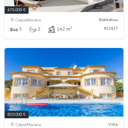
475.000 €
Rekkehus
Calpe/Moraira
2
#12427
3
2
142 m
810.000 €
Villa
Calpe/Moraira