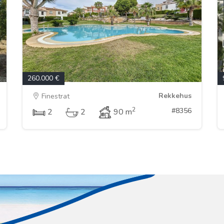
260.000 €
Rekkehus
Finestrat
2
#8356
2
2
90 m