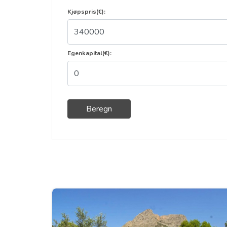
Kjøpspris(€):
Egenkapital(€):
Beregn