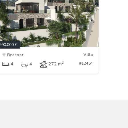
990.000 €
Villa
Finestrat
2
#12454
4
4
272 m