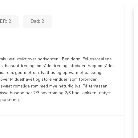
ER: 2
Bad: 2
takulær utsikt over horisonten i Benidorm. Fellesarealene
ss, biosunt treningsområde, treningsstudioer, hageområder
eidsrom, gourmetrom, lysthus og oppvarmet basseng.
 over Middelhavet og store vinduer, som forbinder
 svært romslige rom med mye naturlig lys. På terrassen
 Disse husene har 2/3 soverom og 2/3 bad, kjøkken utstyrt
 parkering.