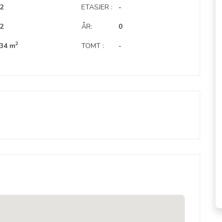
2
ETASJER :
-
2
ÅR:
0
2
34 m
TOMT :
-