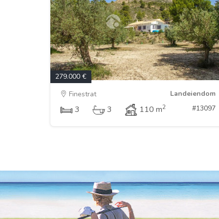
279.000 €
Landeiendom
Finestrat
2
#13097
3
3
110 m