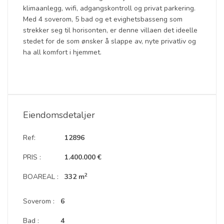
klimaanlegg, wifi, adgangskontroll og privat parkering.
Med 4 soverom, 5 bad og et evighetsbasseng som
strekker seg til horisonten, er denne villaen det ideelle
stedet for de som ønsker å slappe av, nyte privatliv og
ha all komfort i hjemmet.
Eiendomsdetaljer
Ref:
12896
PRIS :
1.400.000 €
2
BOAREAL :
332 m
Soverom :
6
Bad :
4