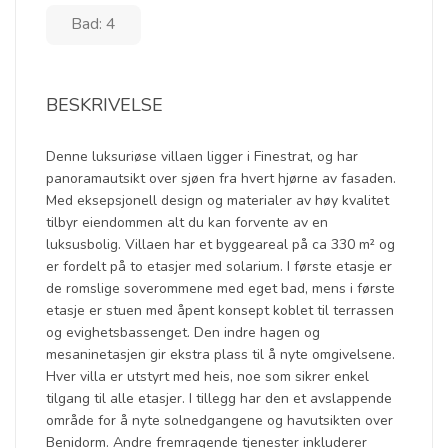
Bad: 4
BESKRIVELSE
Denne luksuriøse villaen ligger i Finestrat, og har
panoramautsikt over sjøen fra hvert hjørne av fasaden.
Med eksepsjonell design og materialer av høy kvalitet
tilbyr eiendommen alt du kan forvente av en
luksusbolig. Villaen har et byggeareal på ca 330 m² og
er fordelt på to etasjer med solarium. I første etasje er
de romslige soverommene med eget bad, mens i første
etasje er stuen med åpent konsept koblet til terrassen
og evighetsbassenget. Den indre hagen og
mesaninetasjen gir ekstra plass til å nyte omgivelsene.
Hver villa er utstyrt med heis, noe som sikrer enkel
tilgang til alle etasjer. I tillegg har den et avslappende
område for å nyte solnedgangene og havutsikten over
Benidorm. Andre fremragende tjenester inkluderer