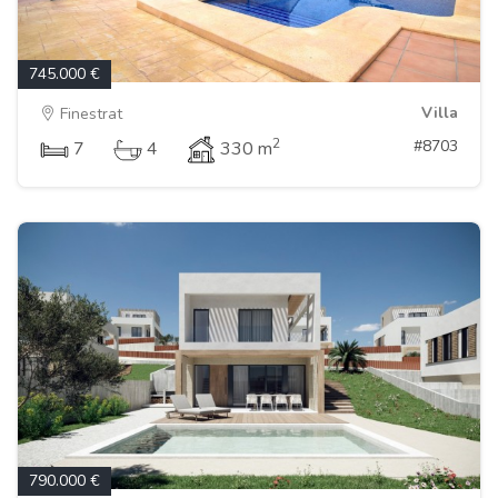
745.000 €
Villa
Finestrat
2
#8703
7
4
330 m
790.000 €