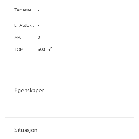
Terrasse:
-
ETASJER :
-
ÅR:
0
2
TOMT :
500 m
Egenskaper
Situasjon