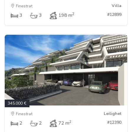
Villa
Finestrat
2
#12899
3
3
198 m
345.000 €
Leilighet
Finestrat
2
#12390
2
2
72 m