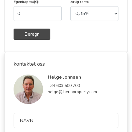
Egenkapital(€):
Årlig rente
Beregn
kontaktet oss
Helge Johnsen
+34 603 500 700
helge@iberiaproperty.com