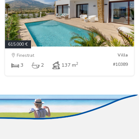
615.000 €
Villa
Finestrat
2
#10389
3
2
137 m