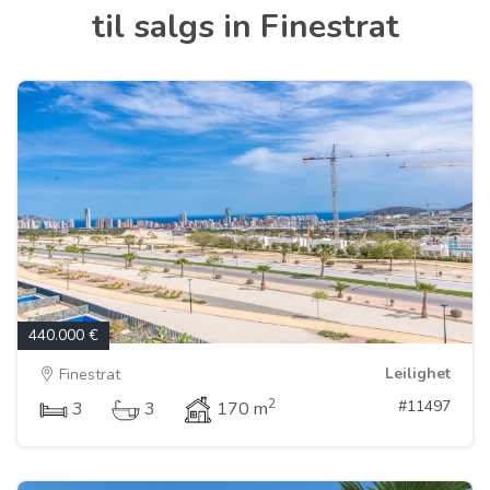
til salgs in Finestrat
440.000 €
Leilighet
Finestrat
2
#11497
3
3
170 m