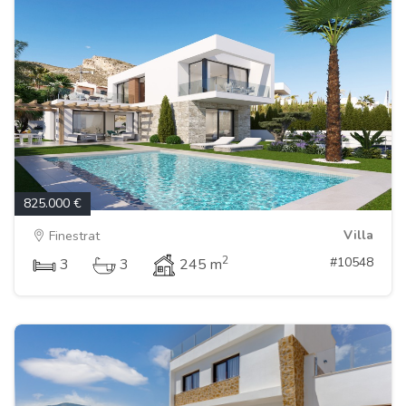
825.000 €
Villa
Finestrat
2
#10548
3
3
245 m