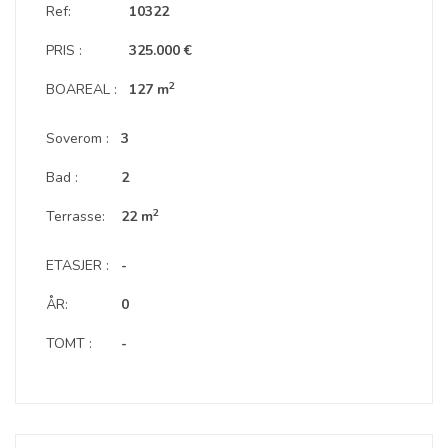
Ref:
10322
PRIS :
325.000 €
2
BOAREAL :
127 m
Soverom :
3
Bad :
2
2
Terrasse:
22 m
ETASJER :
-
ÅR:
0
TOMT :
-