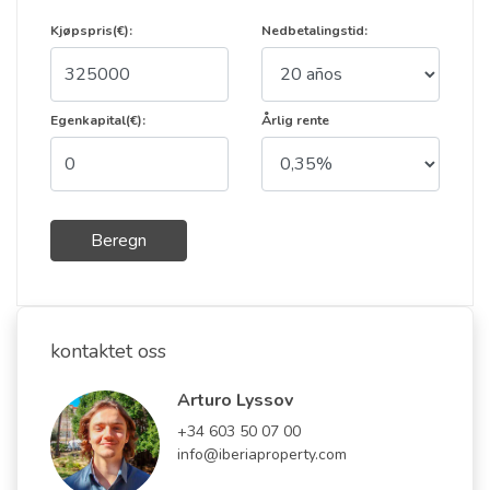
Kjøpspris(€):
Nedbetalingstid:
Egenkapital(€):
Årlig rente
Beregn
kontaktet oss
Arturo Lyssov
+34 603 50 07 00
info@iberiaproperty.com