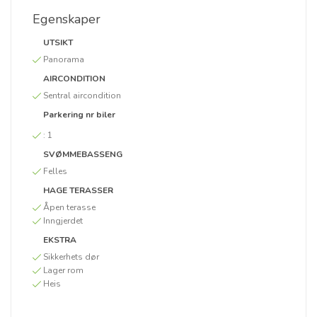
Egenskaper
UTSIKT
Panorama
AIRCONDITION
Sentral aircondition
Parkering nr biler
:
1
SVØMMEBASSENG
Felles
HAGE TERASSER
Åpen terasse
Inngjerdet
EKSTRA
Sikkerhets dør
Lager rom
Heis