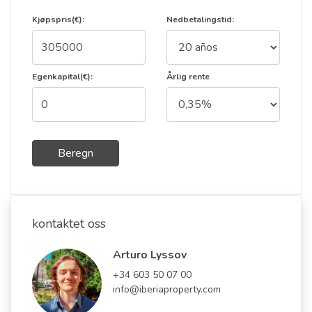
Kjøpspris(€):
Nedbetalingstid:
Egenkapital(€):
Årlig rente
Beregn
kontaktet oss
Arturo Lyssov
+34 603 50 07 00
info@iberiaproperty.com