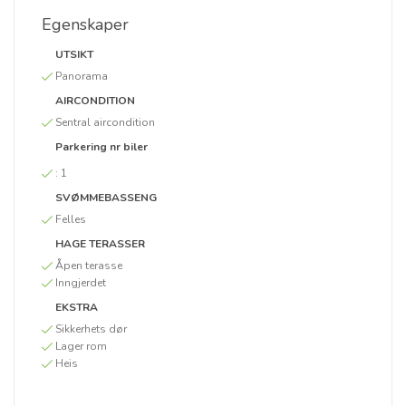
Egenskaper
UTSIKT
Panorama
AIRCONDITION
Sentral aircondition
Parkering nr biler
:
1
SVØMMEBASSENG
Felles
HAGE TERASSER
Åpen terasse
Inngjerdet
EKSTRA
Sikkerhets dør
Lager rom
Heis