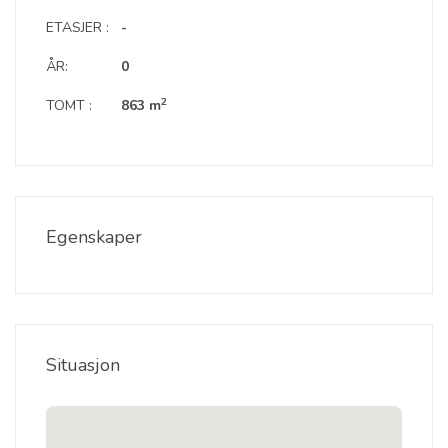
ETASJER :
-
ÅR:
0
2
TOMT :
863 m
Egenskaper
Situasjon