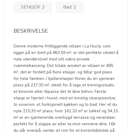
SENGER: 2
Bad: 2
BESKRIVELSE
Denne moderne frittliggende villaen i La Nucía, som
ligger på en tomt på 863,59 m², er det perfekte stedet å
nyte utendørslivet med sitt vakre private
svømmebasseng. Det totale arealet av villaen er 485
m², det er fordelt på flere etasjer, og tilbyr god plass
for hele familien. I kjelleretasjen finner du en sjenerøs
plass på 237,30 m², ideell for å lage et treningsstudio,
et kinorom eller tilpasse det til dine behov. Første
etasje er hjertet i huset, med en koselig stuespisestue,
to soverom, et funksjonelt kjøkken og to bad. Her vil du
nyte 215,35 m² plass, hvor 161,20 m² er lukket og 54,15
m² er en sjarmerende overbygd terrasse og verandaer,
perfekt for å slappe av eller ta imot vennene dine. Når
du går ovenpå, venter et rom for et kontorbibliotek på