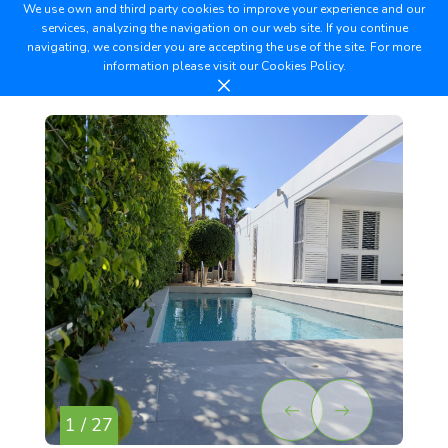
We use own and third party cookies to improve your experience and our
services, analyzing the navigation on our web site. If you continue
navigating, we consider you are accepting the use of the site. For more
information please visit our
Cookies Policy.
1 / 27
2 /