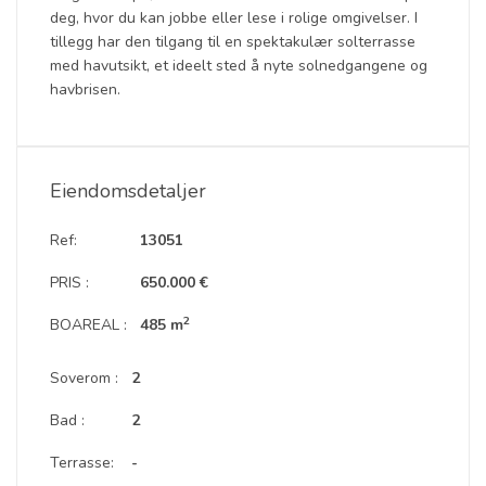
deg, hvor du kan jobbe eller lese i rolige omgivelser. I
tillegg har den tilgang til en spektakulær solterrasse
med havutsikt, et ideelt sted å nyte solnedgangene og
havbrisen.
Eiendomsdetaljer
Ref:
13051
PRIS :
650.000 €
2
BOAREAL :
485 m
Soverom :
2
Bad :
2
Terrasse:
-