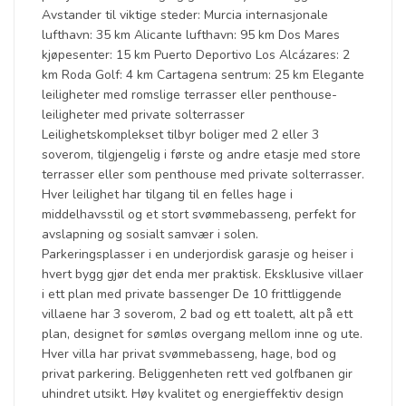
Avstander til viktige steder: Murcia internasjonale
lufthavn: 35 km Alicante lufthavn: 95 km Dos Mares
kjøpesenter: 15 km Puerto Deportivo Los Alcázares: 2
km Roda Golf: 4 km Cartagena sentrum: 25 km Elegante
leiligheter med romslige terrasser eller penthouse-
leiligheter med private solterrasser
Leilighetskomplekset tilbyr boliger med 2 eller 3
soverom, tilgjengelig i første og andre etasje med store
terrasser eller som penthouse med private solterrasser.
Hver leilighet har tilgang til en felles hage i
middelhavsstil og et stort svømmebasseng, perfekt for
avslapning og sosialt samvær i solen.
Parkeringsplasser i en underjordisk garasje og heiser i
hvert bygg gjør det enda mer praktisk. Eksklusive villaer
i ett plan med private bassenger De 10 frittliggende
villaene har 3 soverom, 2 bad og ett toalett, alt på ett
plan, designet for sømløs overgang mellom inne og ute.
Hver villa har privat svømmebasseng, hage, bod og
privat parkering. Beliggenheten rett ved golfbanen gir
uhindret utsikt. Høy kvalitet og energieffektiv design