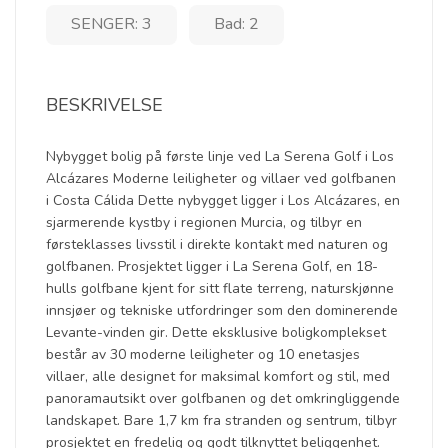
SENGER: 3
Bad: 2
BESKRIVELSE
Nybygget bolig på første linje ved La Serena Golf i Los
Alcázares Moderne leiligheter og villaer ved golfbanen
i Costa Cálida Dette nybygget ligger i Los Alcázares, en
sjarmerende kystby i regionen Murcia, og tilbyr en
førsteklasses livsstil i direkte kontakt med naturen og
golfbanen. Prosjektet ligger i La Serena Golf, en 18-
hulls golfbane kjent for sitt flate terreng, naturskjønne
innsjøer og tekniske utfordringer som den dominerende
Levante-vinden gir. Dette eksklusive boligkomplekset
består av 30 moderne leiligheter og 10 enetasjes
villaer, alle designet for maksimal komfort og stil, med
panoramautsikt over golfbanen og det omkringliggende
landskapet. Bare 1,7 km fra stranden og sentrum, tilbyr
prosjektet en fredelig og godt tilknyttet beliggenhet.