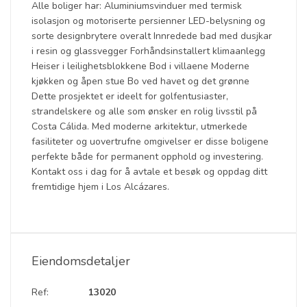
Alle boliger har: Aluminiumsvinduer med termisk
isolasjon og motoriserte persienner LED-belysning og
sorte designbrytere overalt Innredede bad med dusjkar
i resin og glassvegger Forhåndsinstallert klimaanlegg
Heiser i leilighetsblokkene Bod i villaene Moderne
kjøkken og åpen stue Bo ved havet og det grønne
Dette prosjektet er ideelt for golfentusiaster,
strandelskere og alle som ønsker en rolig livsstil på
Costa Cálida. Med moderne arkitektur, utmerkede
fasiliteter og uovertrufne omgivelser er disse boligene
perfekte både for permanent opphold og investering.
Kontakt oss i dag for å avtale et besøk og oppdag ditt
fremtidige hjem i Los Alcázares.
Eiendomsdetaljer
Ref:
13020