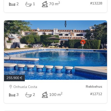
2
#13228
2
1
70 m
255.900 €
Rekkehus
Orihuela Costa
2
#12712
3
2
100 m