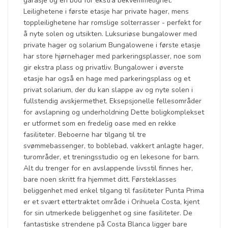
garasje og en bod for ekstra bekvemmelighet.
Leilighetene i første etasje har private hager, mens
toppleilighetene har romslige solterrasser - perfekt for
å nyte solen og utsikten. Luksuriøse bungalower med
private hager og solarium Bungalowene i første etasje
har store hjørnehager med parkeringsplasser, noe som
gir ekstra plass og privatliv. Bungalower i øverste
etasje har også en hage med parkeringsplass og et
privat solarium, der du kan slappe av og nyte solen i
fullstendig avskjermethet. Eksepsjonelle fellesområder
for avslapning og underholdning Dette boligkomplekset
er utformet som en fredelig oase med en rekke
fasiliteter. Beboerne har tilgang til tre
svømmebassenger, to boblebad, vakkert anlagte hager,
turområder, et treningsstudio og en lekesone for barn.
Alt du trenger for en avslappende livsstil finnes her,
bare noen skritt fra hjemmet ditt. Førsteklasses
beliggenhet med enkel tilgang til fasiliteter Punta Prima
er et svært ettertraktet område i Orihuela Costa, kjent
for sin utmerkede beliggenhet og sine fasiliteter. De
fantastiske strendene på Costa Blanca ligger bare