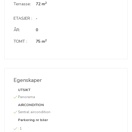
2
Terrasse:
72 m
ETASJER :
-
ÅR:
0
2
TOMT :
75 m
Egenskaper
UTSIKT
Panorama
AIRCONDITION
Sentral aircondition
Parkering nr biler
:
1