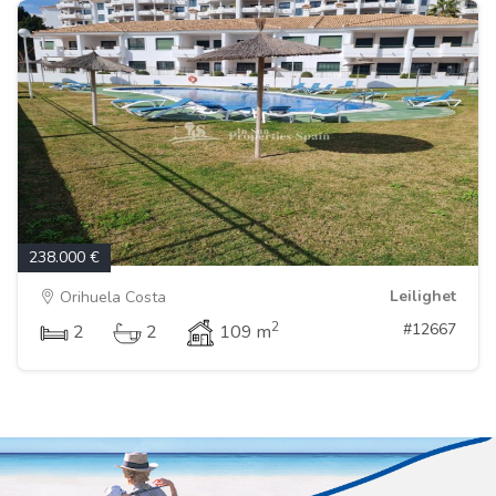
238.000 €
Leilighet
Orihuela Costa
2
#12667
2
2
109 m