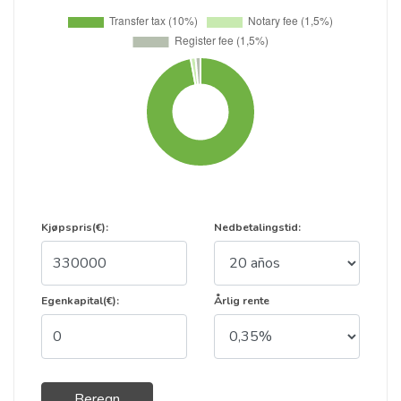
Kjøpspris(€):
Nedbetalingstid:
Egenkapital(€):
Årlig rente
Beregn