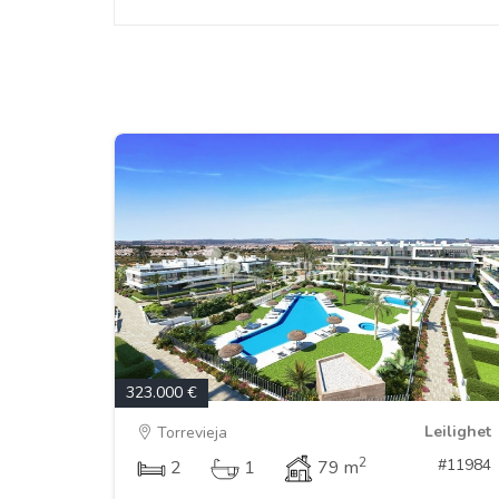
323.000 €
Leilighet
Torrevieja
2
#11984
2
1
79 m