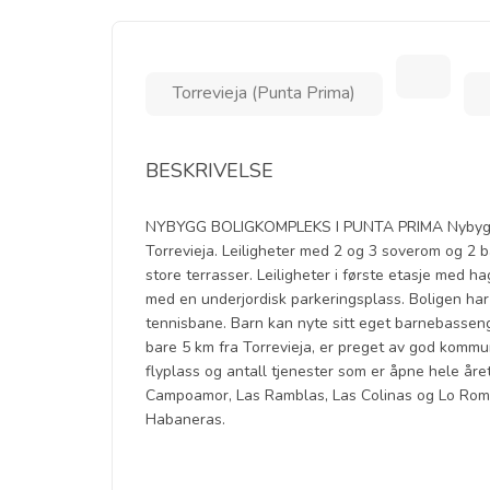
Torrevieja (Punta Prima)
BESKRIVELSE
NYBYGG BOLIGKOMPLEKS I PUNTA PRIMA Nybygget 
Torrevieja. Leiligheter med 2 og 3 soverom og 2 
store terrasser. Leiligheter i første etasje med h
med en underjordisk parkeringsplass. Boligen 
tennisbane. Barn kan nyte sitt eget barnebasseng
bare 5 km fra Torrevieja, er preget av god kommun
flyplass og antall tjenester som er åpne hele åre
Campoamor, Las Ramblas, Las Colinas og Lo Rome
Habaneras.