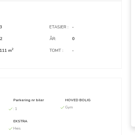
3
ETASJER :
-
2
ÅR:
0
2
111 m
TOMT :
-
Parkering nr biler
HOVED BOLIG
Gym
:
1
EKSTRA
Heis