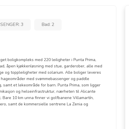
SENGER: 3
Bad: 2
boligkompleks med 220 leiligheter i Punta Prima,
bad, åpen kjøkkenløsning med stue, garderober, alle med
age og toppleiligheter med solarium. Alle boliger leveres
har hageområder med svømmebassenger og paddle
, samt et lekeområde for barn. Punta Prima, som ligger
ikasjon og helseinfrastruktur, nærheten til Alicante
t. Bare 10 km unna finner vi golfbanene Villamartín,
ro, samt de kommersielle sentrene La Zenia og