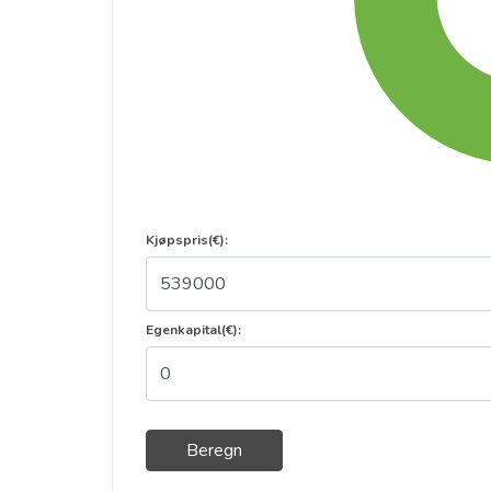
Kjøpspris(€):
Egenkapital(€):
Beregn