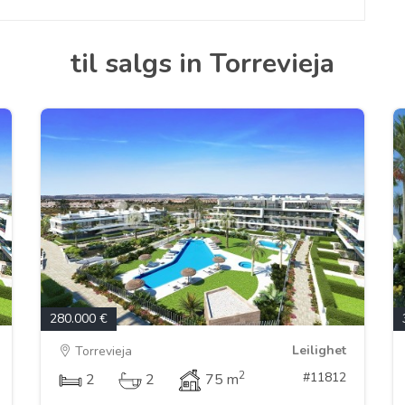
til salgs in Torrevieja
280.000 €
Leilighet
Torrevieja
2
#11812
2
2
75 m