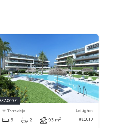
337.000 €
Leilighet
Torrevieja
2
#11813
3
2
93 m