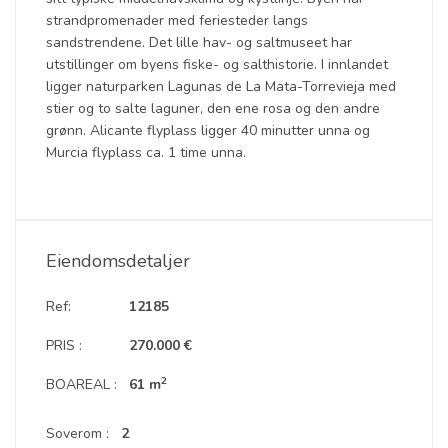
strandpromenader med feriesteder langs
sandstrendene. Det lille hav- og saltmuseet har
utstillinger om byens fiske- og salthistorie. I innlandet
ligger naturparken Lagunas de La Mata-Torrevieja med
stier og to salte laguner, den ene rosa og den andre
grønn. Alicante flyplass ligger 40 minutter unna og
Murcia flyplass ca. 1 time unna.
Eiendomsdetaljer
Ref:
12185
PRIS :
270.000 €
2
BOAREAL :
61 m
Soverom :
2