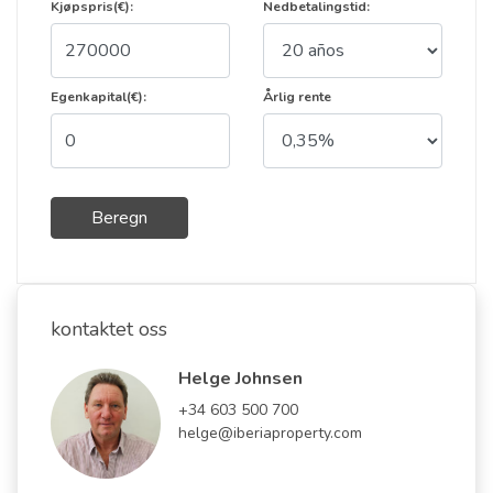
Kjøpspris(€):
Nedbetalingstid:
Egenkapital(€):
Årlig rente
Beregn
kontaktet oss
Helge Johnsen
+34 603 500 700
helge@iberiaproperty.com