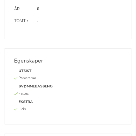
ÅR:
0
TOMT :
-
Egenskaper
UTSIKT
Panorama
SVØMMEBASSENG
Felles
EKSTRA
Heis