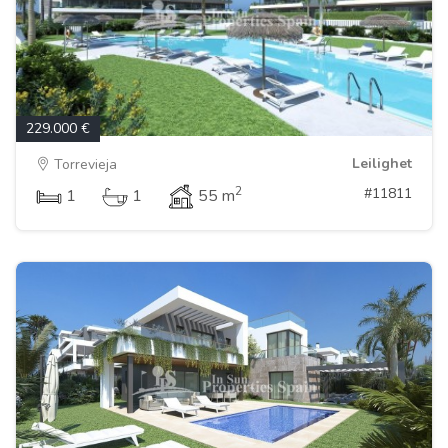
229.000 €
Leilighet
Torrevieja
2
#11811
1
1
55 m