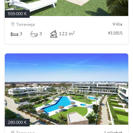
559.000 €
Villa
Torrevieja
2
#11815
3
3
122 m
280.000 €
Leilighet