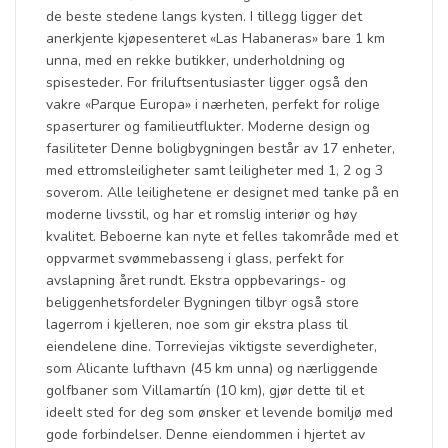
de beste stedene langs kysten. I tillegg ligger det
anerkjente kjøpesenteret «Las Habaneras» bare 1 km
unna, med en rekke butikker, underholdning og
spisesteder. For friluftsentusiaster ligger også den
vakre «Parque Europa» i nærheten, perfekt for rolige
spaserturer og familieutflukter. Moderne design og
fasiliteter Denne boligbygningen består av 17 enheter,
med ettromsleiligheter samt leiligheter med 1, 2 og 3
soverom. Alle leilighetene er designet med tanke på en
moderne livsstil, og har et romslig interiør og høy
kvalitet. Beboerne kan nyte et felles takområde med et
oppvarmet svømmebasseng i glass, perfekt for
avslapning året rundt. Ekstra oppbevarings- og
beliggenhetsfordeler Bygningen tilbyr også store
lagerrom i kjelleren, noe som gir ekstra plass til
eiendelene dine. Torreviejas viktigste severdigheter,
som Alicante lufthavn (45 km unna) og nærliggende
golfbaner som Villamartín (10 km), gjør dette til et
ideelt sted for deg som ønsker et levende bomiljø med
gode forbindelser. Denne eiendommen i hjertet av