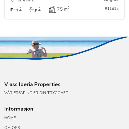
Torrevieja
2
#11812
2
2
75 m
Viass Iberia Properties
VÅR ERFARING ER DIN TRYGGHET
Informasjon
HOME
OM OSS