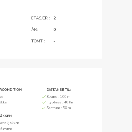
ETASJER :
2
ÅR:
0
TOMT :
-
IRCONDITION
DISTANSE TIL:
ue
Strand :
100 m
økken
Flyplass :
40 Km
Sentrum :
50 m
JØKKEN
ent kjøkken
itevarer