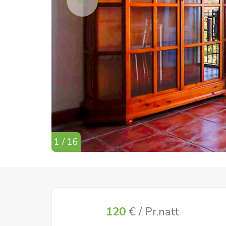
1 / 16
120
€ / Pr.natt