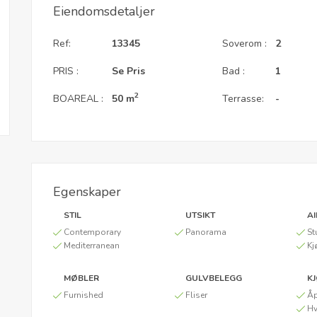
Eiendomsdetaljer
Ref:
13345
Soverom :
2
PRIS :
Se Pris
Bad :
1
2
BOAREAL :
50 m
Terrasse:
-
Egenskaper
STIL
UTSIKT
A
Contemporary
Panorama
St
Mediterranean
Kj
MØBLER
GULVBELEGG
K
Furnished
Fliser
Åp
Hv