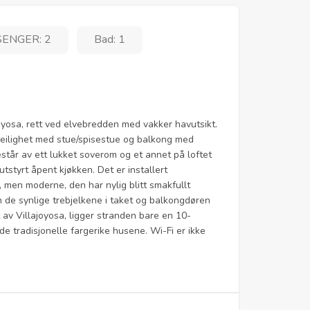
SENGER: 2
Bad: 1
oyosa, rett ved elvebredden med vakker havutsikt.
leilighet med stue/spisestue og balkong med
står av ett lukket soverom og et annet på loftet
tstyrt åpent kjøkken. Det er installert
, men moderne, den har nylig blitt smakfullt
m de synlige trebjelkene i taket og balkongdøren
t av Villajoyosa, ligger stranden bare en 10-
de tradisjonelle fargerike husene. Wi-Fi er ikke