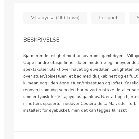
Villajoyosa (Old Town)
Leilighet
BESKRIVELSE
Sjarmerende leilighet med to soverom i gamlebyen i Villaj
Oppe i andre etasje finner du en moderne og innbydende 
spektakulær utsikt over havet og elvedalen. Leiligheten be
over stuen/spisestuen, et bad med dusjkabinett og et fullt u
klimaanlegg i den åpne stuen/spisestuen og loftet. Koselig
renovert samtidig som den har bevart rustikke detaljer so
som er typisk for Villajoyosas gamleby. Nær alt og i hjerte
minutters spasertur nedover Costera de la Mar, eller forbi 
installert for øyeblikket, men det kan legges til raskt.