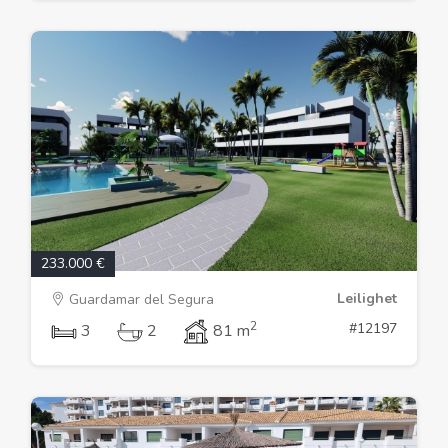
233.000 €
Leilighet
Guardamar del Segura
2
#12197
3
2
81 m