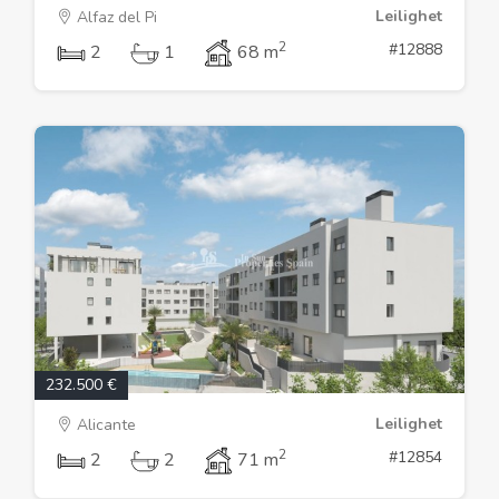
Leilighet
Alfaz del Pi
2
#12888
2
1
68 m
232.500 €
Leilighet
Alicante
2
#12854
2
2
71 m