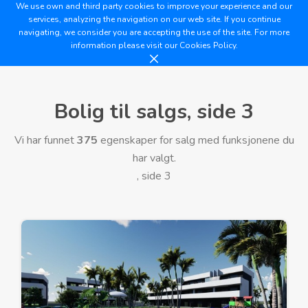
We use own and third party cookies to improve your experience and our
services, analyzing the navigation on our web site. If you continue
navigating, we consider you are accepting the use of the site. For more
information please visit our
Cookies Policy.
Bolig til salgs, side 3
Vi har funnet
375
egenskaper for salg med funksjonene du
har valgt.
, side 3