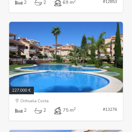
2
#12853
2
2
69 m
227.000 €
Orihuela Costa
2
#13276
2
2
75 m