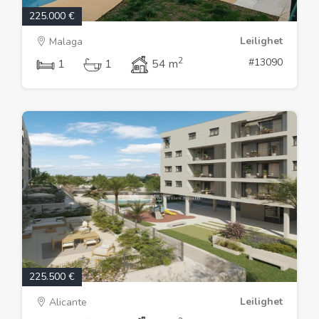
225.000 €
Leilighet
Malaga
2
#13090
1
1
54 m
225.500 €
Leilighet
Alicante