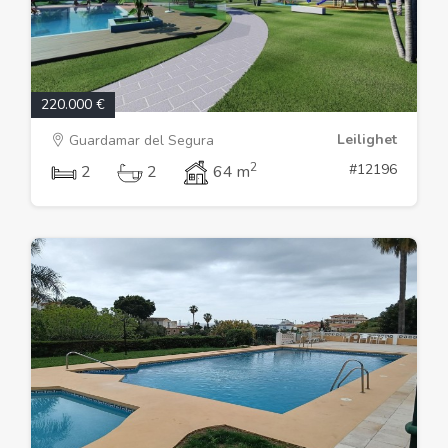
220.000 €
Leilighet
Guardamar del Segura
2
#12196
2
2
64 m