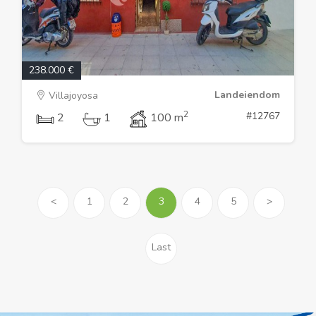
238.000 €
Landeiendom
Villajoyosa
2
#12767
2
1
100 m
<
1
2
3
4
5
>
Last