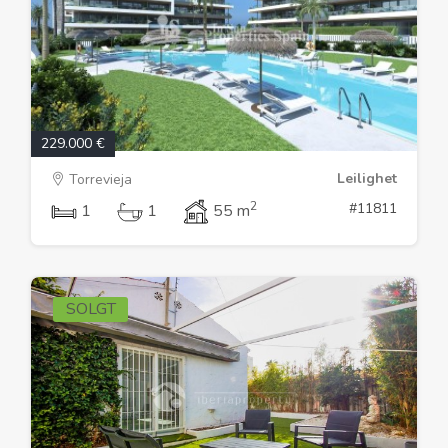
229.000 €
Leilighet
Torrevieja
2
#11811
1
1
55 m
SOLGT