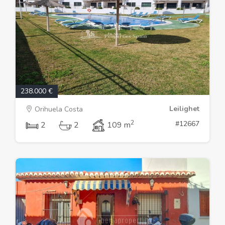
238.000 €
Leilighet
Orihuela Costa
2
#12667
2
2
109 m