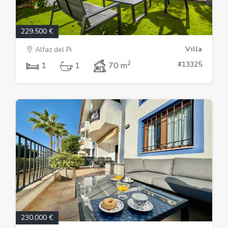
229.500 €
Villa
Alfaz del Pi
2
#13325
1
1
70 m
230.000 €