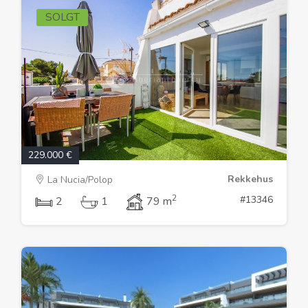
SOLGT
229.000 €
Rekkehus
La Nucia/Polop
2
#13346
2
1
79 m