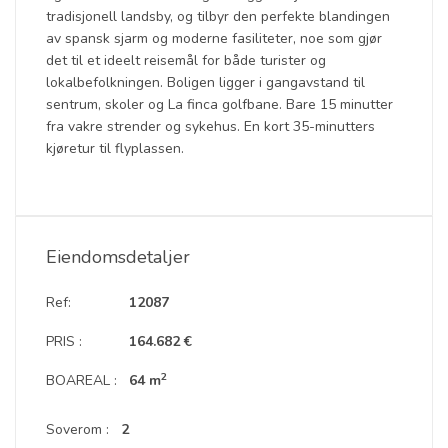
tradisjonell landsby, og tilbyr den perfekte blandingen
av spansk sjarm og moderne fasiliteter, noe som gjør
det til et ideelt reisemål for både turister og
lokalbefolkningen. Boligen ligger i gangavstand til
sentrum, skoler og La finca golfbane. Bare 15 minutter
fra vakre strender og sykehus. En kort 35-minutters
kjøretur til flyplassen.
Eiendomsdetaljer
Ref:
12087
PRIS :
164.682 €
2
BOAREAL :
64 m
Soverom :
2