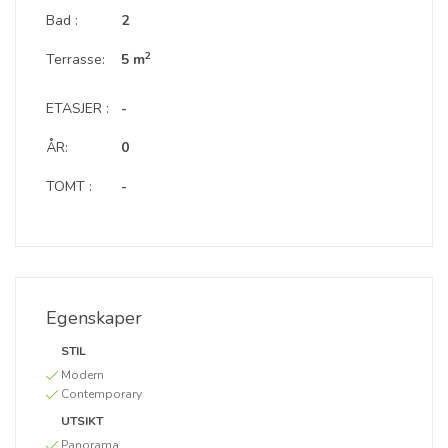
Bad :
2
2
Terrasse:
5 m
ETASJER :
-
ÅR:
0
TOMT :
-
Egenskaper
STIL
Modern
Contemporary
UTSIKT
Panorama