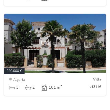
220.000 €
Villa
Algorfa
2
#13116
3
2
101 m