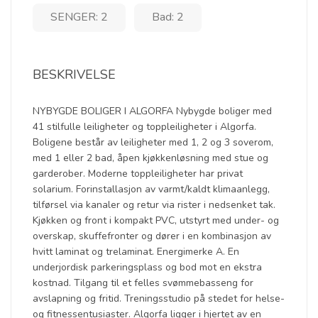
SENGER: 2
Bad: 2
BESKRIVELSE
NYBYGDE BOLIGER I ALGORFA Nybygde boliger med
41 stilfulle leiligheter og toppleiligheter i Algorfa.
Boligene består av leiligheter med 1, 2 og 3 soverom,
med 1 eller 2 bad, åpen kjøkkenløsning med stue og
garderober. Moderne toppleiligheter har privat
solarium. Forinstallasjon av varmt/kaldt klimaanlegg,
tilførsel via kanaler og retur via rister i nedsenket tak.
Kjøkken og front i kompakt PVC, utstyrt med under- og
overskap, skuffefronter og dører i en kombinasjon av
hvitt laminat og trelaminat. Energimerke A. En
underjordisk parkeringsplass og bod mot en ekstra
kostnad. Tilgang til et felles svømmebasseng for
avslapning og fritid. Treningsstudio på stedet for helse-
og fitnessentusiaster. Algorfa ligger i hjertet av en