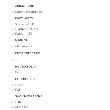
AIRCONDITION
Sentral aircondition
DISTANSE TIL:
Strand :
+10 Km
Flyplass :
50 Km
Sentrum :
50 m
MØBLER
Uten møbler
Parkering nr biler
:
1
HOVED BOLIG
Gym
GULVBELEGG
Fliser
Stein
SVØMMEBASSENG
Felles
Utendørs