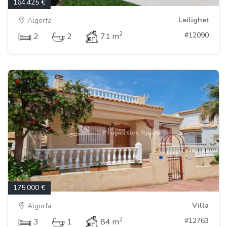
164.425 €
Leilighet
Algorfa
2
#12090
2
2
71 m
175.000 €
Villa
Algorfa
2
#12763
3
1
84 m