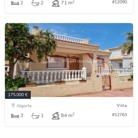
2
#12090
2
2
71 m
175.000 €
Villa
Algorfa
2
#12763
3
1
84 m