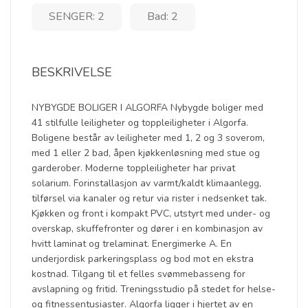
SENGER: 2
Bad: 2
BESKRIVELSE
NYBYGDE BOLIGER I ALGORFA Nybygde boliger med
41 stilfulle leiligheter og toppleiligheter i Algorfa.
Boligene består av leiligheter med 1, 2 og 3 soverom,
med 1 eller 2 bad, åpen kjøkkenløsning med stue og
garderober. Moderne toppleiligheter har privat
solarium. Forinstallasjon av varmt/kaldt klimaanlegg,
tilførsel via kanaler og retur via rister i nedsenket tak.
Kjøkken og front i kompakt PVC, utstyrt med under- og
overskap, skuffefronter og dører i en kombinasjon av
hvitt laminat og trelaminat. Energimerke A. En
underjordisk parkeringsplass og bod mot en ekstra
kostnad. Tilgang til et felles svømmebasseng for
avslapning og fritid. Treningsstudio på stedet for helse-
og fitnessentusiaster. Algorfa ligger i hjertet av en