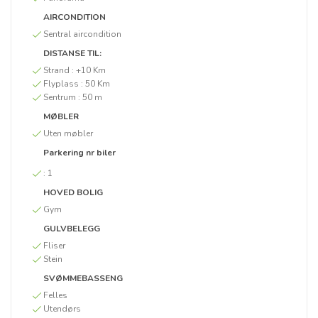
AIRCONDITION
Sentral aircondition
DISTANSE TIL:
Strand :
+10 Km
Flyplass :
50 Km
Sentrum :
50 m
MØBLER
Uten møbler
Parkering nr biler
:
1
HOVED BOLIG
Gym
GULVBELEGG
Fliser
Stein
SVØMMEBASSENG
Felles
Utendørs