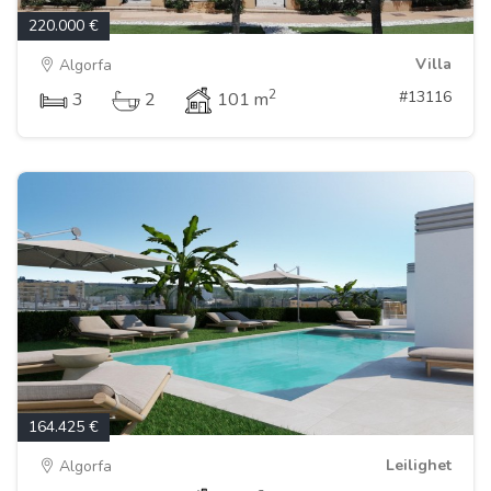
220.000 €
Villa
Algorfa
2
#13116
3
2
101 m
164.425 €
Leilighet
Algorfa