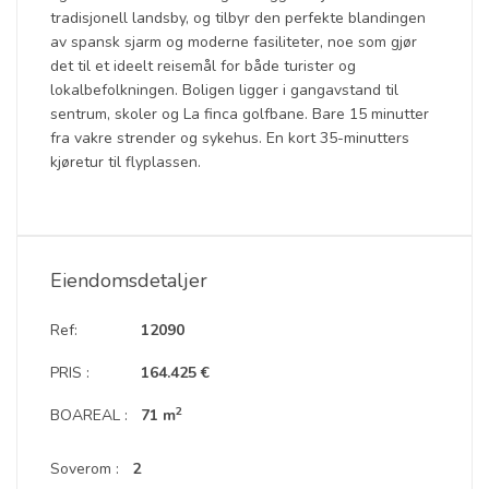
tradisjonell landsby, og tilbyr den perfekte blandingen
av spansk sjarm og moderne fasiliteter, noe som gjør
det til et ideelt reisemål for både turister og
lokalbefolkningen. Boligen ligger i gangavstand til
sentrum, skoler og La finca golfbane. Bare 15 minutter
fra vakre strender og sykehus. En kort 35-minutters
kjøretur til flyplassen.
Eiendomsdetaljer
Ref:
12090
PRIS :
164.425 €
2
BOAREAL :
71 m
Soverom :
2