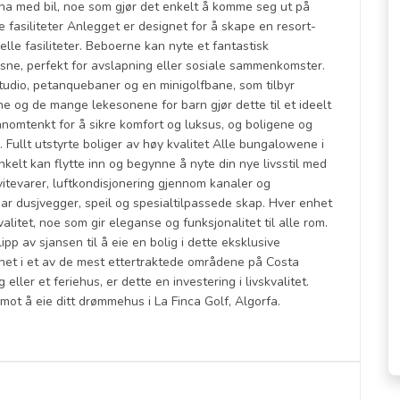
na med bil, noe som gjør det enkelt å komme seg ut på
 fasiliteter Anlegget er designet for å skape en resort-
lle fasiliteter. Beboerne kan nyte et fantastisk
ne, perfekt for avslapning eller sosiale sammenkomster.
studio, petanquebaner og en minigolfbane, som tilbyr
ne og de mange lekesonene for barn gjør dette til et ideelt
ennomtenkt for å sikre komfort og luksus, og boligene og
. Fullt utstyrte boliger av høy kvalitet Alle bungalowene i
enkelt kan flytte inn og begynne å nyte din nye livsstil med
vitevarer, luftkondisjonering gjennom kanaler og
r dusjvegger, speil og spesialtilpassede skap. Hver enhet
litet, noe som gir eleganse og funksjonalitet til alle rom.
pp av sjansen til å eie en bolig i dette eksklusive
et i et av de mest ettertraktede områdene på Costa
eller et feriehus, er dette en investering i livskvalitet.
 mot å eie ditt drømmehus i La Finca Golf, Algorfa.