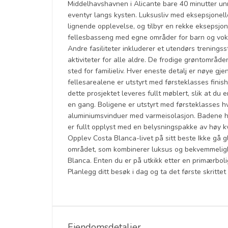
Middelhavshavnen i Alicante bare 40 minutter un
eventyr langs kysten. Luksusliv med eksepsjonelle
lignende opplevelse, og tilbyr en rekke eksepsjone
fellesbasseng med egne områder for barn og voks
Andre fasiliteter inkluderer et utendørs trenings
aktiviteter for alle aldre. De frodige grøntområde
sted for familieliv. Hver eneste detalj er nøye gj
fellesarealene er utstyrt med førsteklasses finish
dette prosjektet leveres fullt møblert, slik at du 
en gang. Boligene er utstyrt med førsteklasses h
aluminiumsvinduer med varmeisolasjon. Badene ha
er fullt opplyst med en belysningspakke av høy kva
Opplev Costa Blanca-livet på sitt beste Ikke gå gli
området, som kombinerer luksus og bekvemmeligh
Blanca. Enten du er på utkikk etter en primærbolig 
Planlegg ditt besøk i dag og ta det første skrittet
Eiendomsdetaljer