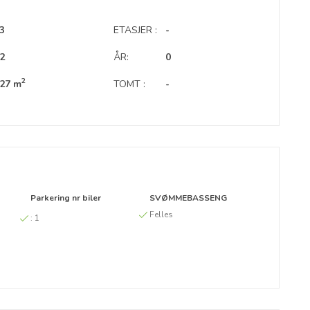
3
ETASJER :
-
2
ÅR:
0
2
27 m
TOMT :
-
Parkering nr biler
SVØMMEBASSENG
Felles
:
1