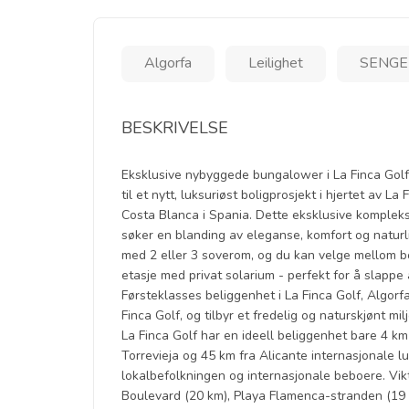
Algorfa
Leilighet
SENGER
BESKRIVELSE
Eksklusive nybyggede bungalower i La Finca Golf
til et nytt, luksuriøst boligprosjekt i hjertet av L
Costa Blanca i Spania. Dette eksklusive komple
søker en blanding av eleganse, komfort og natur
med 2 eller 3 soverom, og du kan velge mellom bol
etasje med privat solarium - perfekt for å slappe
Førsteklasses beliggenhet i La Finca Golf, Algorf
Finca Golf, og tilbyr et fredelig og naturskjønt mil
La Finca Golf har en ideell beliggenhet bare 4 km
Torrevieja og 45 km fra Alicante internasjonale l
lokalbefolkningen og internasjonale beboere. Vik
Boulevard (20 km), Playa Flamenca-stranden (19 km