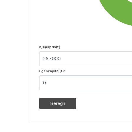
Kjøpspris(€):
Egenkapital(€):
Beregn