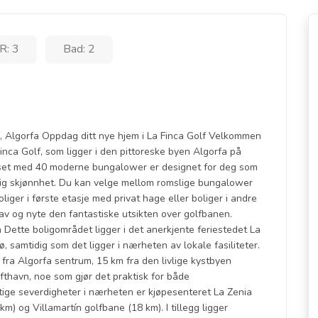
: 3
Bad: 2
, Algorfa Oppdag ditt nye hjem i La Finca Golf Velkommen
a Finca Golf, som ligger i den pittoreske byen Algorfa på
kset med 40 moderne bungalower er designet for deg som
lig skjønnhet. Du kan velge mellom romslige bungalower
iger i første etasje med privat hage eller boliger i andre
 av og nyte den fantastiske utsikten over golfbanen.
a Dette boligområdet ligger i det anerkjente feriestedet La
jø, samtidig som det ligger i nærheten av lokale fasiliteter.
 fra Algorfa sentrum, 15 km fra den livlige kystbyen
ufthavn, noe som gjør det praktisk for både
tige severdigheter i nærheten er kjøpesenteret La Zenia
) og Villamartín golfbane (18 km). I tillegg ligger