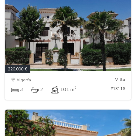
220.000 €
Villa
Algorfa
2
#13116
3
2
101 m