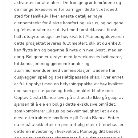
aktiviteter for alle aldre. De frodige grøntområdene og
de mange lekesonene for barn gjør dette til et ideelt
sted for familieliv. Hver eneste detalj er nøye
gjennomtenkt for å sikre komfort og luksus, og boligene
og fellesarealene er utstyrt med førsteklasses finish.
Fullt utstyrte boliger av høy kvalitet Alle bungalowene i
dette prosjektet leveres fullt møblert, slik at du enkelt
kan flytte inn og begynne å nyte din nye livsstil med en
gang. Boligene er utstyrt med førsteklasses hvitevarer,
luftkondisjonering gjennom kanaler og
aluminiumsvinduer med varmeisolasjon. Badene har
dusjvegger, speil og spesialtilpassede skap. Hver enhet
er fullt opplyst med en belysningspakke av høy kvalitet,
noe som gir eleganse og funksjonalitet til alle rom.
Opplev Costa Blanca-livet på sitt beste Ikke gå glipp av
sjansen til å eie en bolig i dette eksklusive området,
som kombinerer luksus og bekvemmelighet i et av de
mest ettertraktede områdene på Costa Blanca. Enten
du er på utkikk etter en primærbolig eller et feriehus, er
dette en investering i livskvalitet. Planlegg ditt besøk i