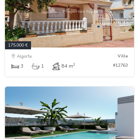
175.000 €
Villa
Algorfa
2
#12763
3
1
84 m