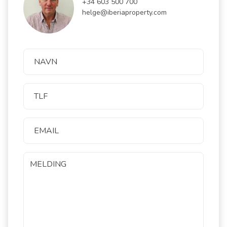
+34 603 500 700
helge@iberiaproperty.com