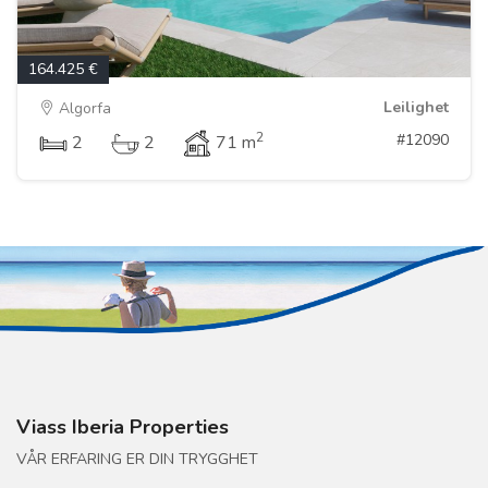
164.425 €
Leilighet
Algorfa
2
#12090
2
2
71 m
Viass Iberia Properties
VÅR ERFARING ER DIN TRYGGHET