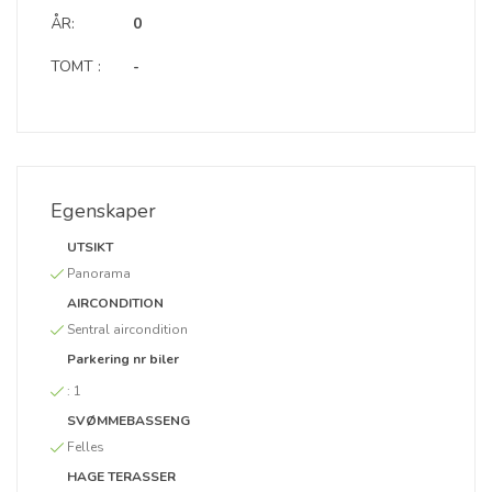
ÅR:
0
TOMT :
-
Egenskaper
UTSIKT
Panorama
AIRCONDITION
Sentral aircondition
Parkering nr biler
:
1
SVØMMEBASSENG
Felles
HAGE TERASSER