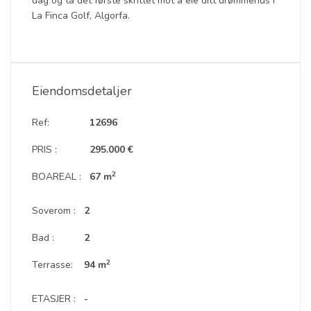
dag og ta det første skrittet mot å eie ditt drømmehus i
La Finca Golf, Algorfa.
Eiendomsdetaljer
Ref:
12696
PRIS :
295.000 €
2
BOAREAL :
67 m
Soverom :
2
Bad :
2
2
Terrasse:
94 m
ETASJER :
-