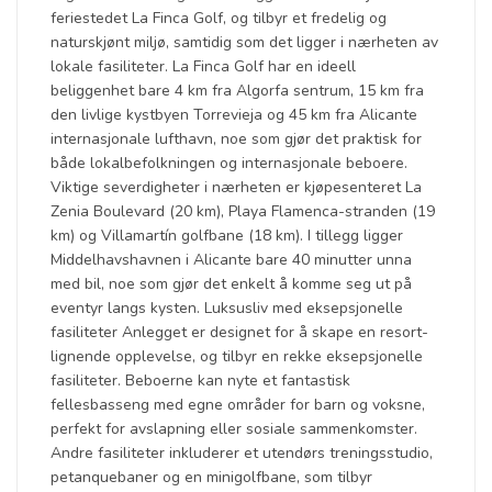
feriestedet La Finca Golf, og tilbyr et fredelig og
naturskjønt miljø, samtidig som det ligger i nærheten av
lokale fasiliteter. La Finca Golf har en ideell
beliggenhet bare 4 km fra Algorfa sentrum, 15 km fra
den livlige kystbyen Torrevieja og 45 km fra Alicante
internasjonale lufthavn, noe som gjør det praktisk for
både lokalbefolkningen og internasjonale beboere.
Viktige severdigheter i nærheten er kjøpesenteret La
Zenia Boulevard (20 km), Playa Flamenca-stranden (19
km) og Villamartín golfbane (18 km). I tillegg ligger
Middelhavshavnen i Alicante bare 40 minutter unna
med bil, noe som gjør det enkelt å komme seg ut på
eventyr langs kysten. Luksusliv med eksepsjonelle
fasiliteter Anlegget er designet for å skape en resort-
lignende opplevelse, og tilbyr en rekke eksepsjonelle
fasiliteter. Beboerne kan nyte et fantastisk
fellesbasseng med egne områder for barn og voksne,
perfekt for avslapning eller sosiale sammenkomster.
Andre fasiliteter inkluderer et utendørs treningsstudio,
petanquebaner og en minigolfbane, som tilbyr