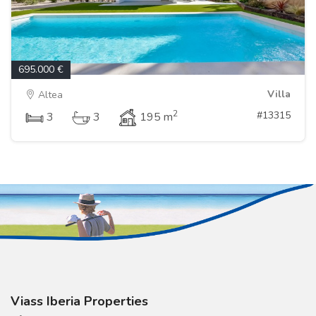
695.000 €
Villa
Altea
2
#13315
3
3
195 m
Viass Iberia Properties