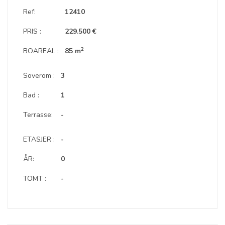
Ref:
12410
PRIS :
229.500 €
2
BOAREAL :
85 m
Soverom :
3
Bad :
1
Terrasse:
-
ETASJER :
-
ÅR:
0
TOMT :
-