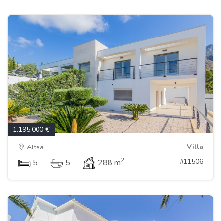
1.195.000 €
Villa
Altea
2
#11506
5
5
288 m