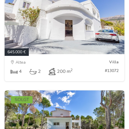
645.000 €
Villa
Altea
2
#13072
4
2
200 m
SOLGT