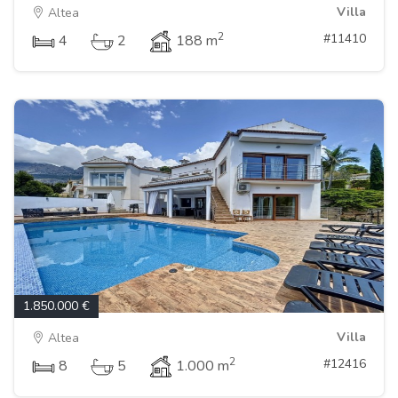
Villa
Altea
2
#11410
4
2
188 m
1.850.000 €
Villa
Altea
2
#12416
8
5
1.000 m