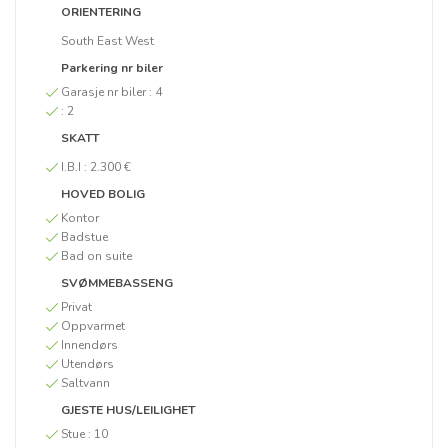
ORIENTERING
South East West
Parkering nr biler
Garasje nr biler :
4
:
2
SKATT
I.B.I :
2.300 €
HOVED BOLIG
Kontor
Badstue
Bad on suite
SVØMMEBASSENG
Privat
Oppvarmet
Innendørs
Utendørs
Saltvann
GJESTE HUS/LEILIGHET
Stue :
10