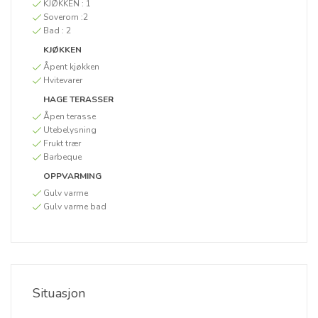
KJØKKEN :
1
Soverom :
2
Bad :
2
KJØKKEN
Åpent kjøkken
Hvitevarer
HAGE TERASSER
Åpen terasse
Utebelysning
Frukt trær
Barbeque
OPPVARMING
Gulv varme
Gulv varme bad
Situasjon