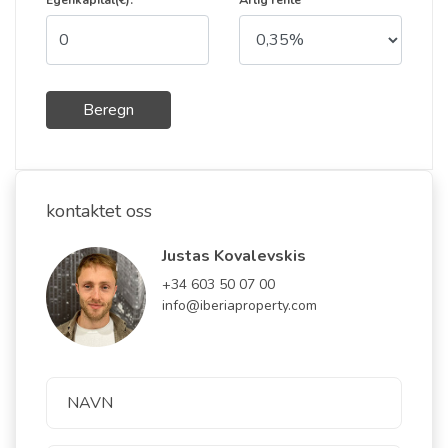
Egenkapital(€):
Årlig rente
Beregn
kontaktet oss
Justas Kovalevskis
+34 603 50 07 00
info@iberiaproperty.com