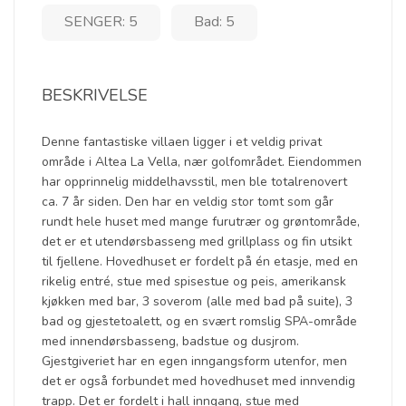
SENGER: 5
Bad: 5
BESKRIVELSE
Denne fantastiske villaen ligger i et veldig privat
område i Altea La Vella, nær golfområdet. Eiendommen
har opprinnelig middelhavsstil, men ble totalrenovert
ca. 7 år siden. Den har en veldig stor tomt som går
rundt hele huset med mange furutrær og grøntområde,
det er et utendørsbasseng med grillplass og fin utsikt
til fjellene. Hovedhuset er fordelt på én etasje, med en
rikelig entré, stue med spisestue og peis, amerikansk
kjøkken med bar, 3 soverom (alle med bad på suite), 3
bad og gjestetoalett, og en svært romslig SPA-område
med innendørsbasseng, badstue og dusjrom.
Gjestgiveriet har en egen inngangsform utenfor, men
det er også forbundet med hovedhuset med innvendig
trapp. Det er fordelt i hall inngang, stue med