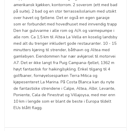
amerikansk kjøkken, kontorrom. 2 soverom (ett med bad
på suite), 2 bad og en stor terrasse/solarium med utsikt
over havet og fjellene. Det er også en egen garasje
som er forbundet med hovedhuset med innvendig trapp
Den har gulvvarme i alle rom og A/A og varmepumpe i
alle rom. Ca 1,5 km til Altea La Vella en koselig landsby
med alt du trenger inkludert gode restauranter. 10 - 15
minutters kjøring til strender, båthavn og Altea med
gamlebyen. Eiendommen har nær avkjørsel til motorvei
A7. Det er ikke langt fra Puig Campana-fjellet, 1362 m
høyt fantastisk for haiking/sykling. Enkel tilgang til 4
golfbaner, fornøyelsesparken Terra Mitica og
kjøpesenteret La Marina. På Costa Blanca kan du nyte
de fantastiske strendene i Calpe, Altea, Albir, Levante,
Poniente, Cala de Finestrat og Villajoysa, med mer enn
10 km i lengde som er blant de beste i Europa tildelt
EUs blått flagg.