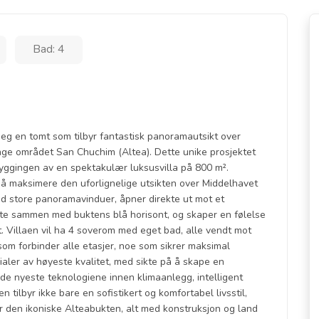
Bad: 4
 seg en tomt som tilbyr fantastisk panoramautsikt over
unge området San Chuchim (Altea). Dette unike prosjektet
byggingen av en spektakulær luksusvilla på 800 m².
r å maksimere den uforlignelige utsikten over Middelhavet
d store panoramavinduer, åpner direkte ut mot et
elte sammen med buktens blå horisont, og skaper en følelse
. Villaen vil ha 4 soverom med eget bad, alle vendt mot
 som forbinder alle etasjer, noe som sikrer maksimal
aler av høyeste kvalitet, med sikte på å skape en
e nyeste teknologiene innen klimaanlegg, intelligent
tilbyr ikke bare en sofistikert og komfortabel livsstil,
er den ikoniske Alteabukten, alt med konstruksjon og land