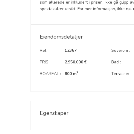
som allerede er inkludert i prisen. Ikke gå glipp a
spektakulær utsikt. For mer informasjon, ikke nø
Eiendomsdetaljer
Ref:
12367
Soverom :
PRIS :
2.950.000 €
Bad :
2
BOAREAL :
800 m
Terrasse:
Egenskaper