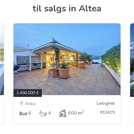
til salgs in Altea
1.490.000 €
Leilighet
Altea
2
#12419
6
4
600 m