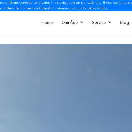
e and our services, analyzing the navigation on our web site. If you continue n
Albir +34 966 866 563
V
e of the site. For more information please visit our
Cookies Policy.
Home
OmrÅde
Service
Blog