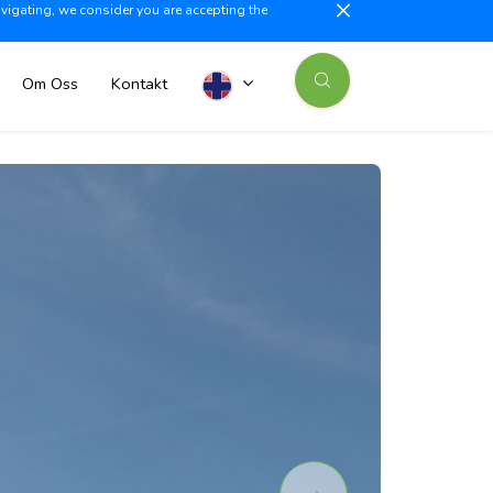
avigating, we consider you are accepting the
illajoyosa +34 603 500 700
info@iberiaproperty.com
News
Om Oss
Kontakt