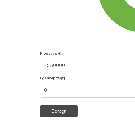
Kjøpspris(€):
Egenkapital(€):
Beregn