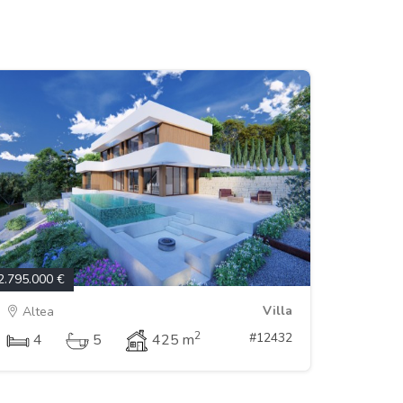
2.795.000 €
Villa
Altea
2
#12432
4
5
425 m