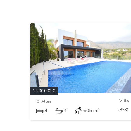
2.200.000 €
Villa
Altea
2
#8581
4
4
605 m