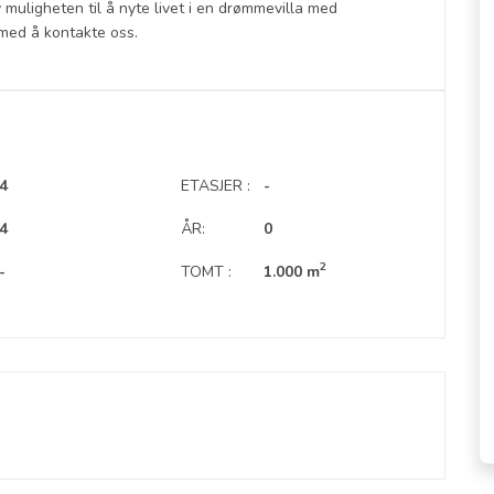
v muligheten til å nyte livet i en drømmevilla med
l med å kontakte oss.
4
ETASJER :
-
4
ÅR:
0
2
-
TOMT :
1.000 m