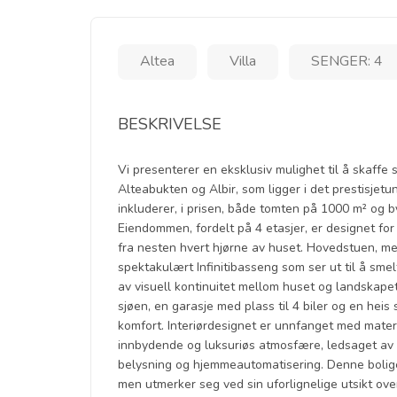
Altea
Villa
SENGER: 4
BESKRIVELSE
Vi presenterer en eksklusiv mulighet til å skaffe
Alteabukten og Albir, som ligger i det prestisjet
inkluderer, i prisen, både tomten på 1000 m² og 
Eiendommen, fordelt på 4 etasjer, er designet fo
fra nesten hvert hjørne av huset. Hovedstuen, me
spektakulært Infinitibasseng som ser ut til å sm
av visuell kontinuitet mellom huset og landskapet
sjøen, en garasje med plass til 4 biler og en heis
komfort. Interiørdesignet er unnfanget med materi
innbydende og luksuriøs atmosfære, ledsaget av d
belysning og hjemmeautomatisering. Denne boligen 
men utmerker seg ved sin uforlignelige utsikt ov