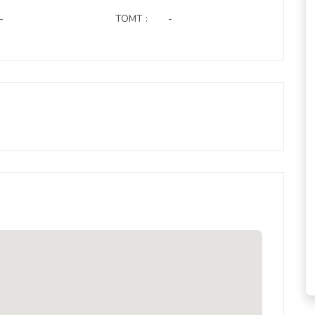
-
TOMT :
-