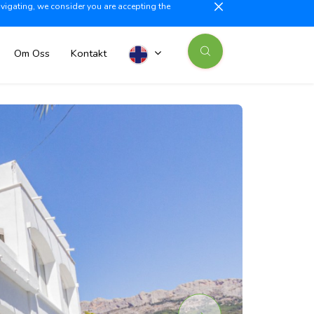
avigating, we consider you are accepting the
illajoyosa +34 603 500 700
info@iberiaproperty.com
News
Om Oss
Kontakt