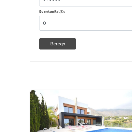
Egenkapital(€):
Beregn