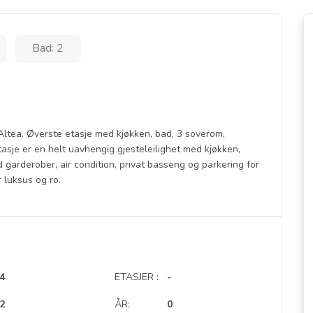
Bad: 2
e Altea. Øverste etasje med kjøkken, bad, 3 soverom,
asje er en helt uavhengig gjesteleilighet med kjøkken,
garderober, air condition, privat basseng og parkering for
r luksus og ro.
4
ETASJER :
-
2
ÅR:
0