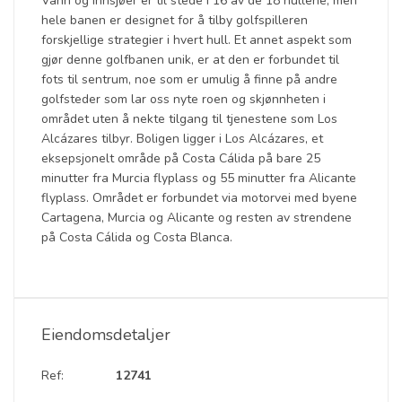
Vann og innsjøer er til stede i 16 av de 18 hullene, men
hele banen er designet for å tilby golfspilleren
forskjellige strategier i hvert hull. Et annet aspekt som
gjør denne golfbanen unik, er at den er forbundet til
fots til sentrum, noe som er umulig å finne på andre
golfsteder som lar oss nyte roen og skjønnheten i
området uten å nekte tilgang til tjenestene som Los
Alcázares tilbyr. Boligen ligger i Los Alcázares, et
eksepsjonelt område på Costa Cálida på bare 25
minutter fra Murcia flyplass og 55 minutter fra Alicante
flyplass. Området er forbundet via motorvei med byene
Cartagena, Murcia og Alicante og resten av strendene
på Costa Cálida og Costa Blanca.
Eiendomsdetaljer
Ref:
12741