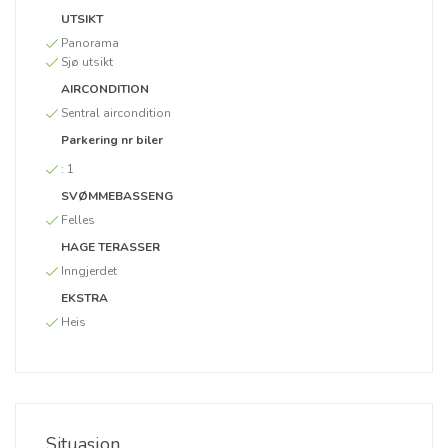
UTSIKT
Panorama
Sjø utsikt
AIRCONDITION
Sentral aircondition
Parkering nr biler
:
1
SVØMMEBASSENG
Felles
HAGE TERASSER
Inngjerdet
EKSTRA
Heis
Situasjon