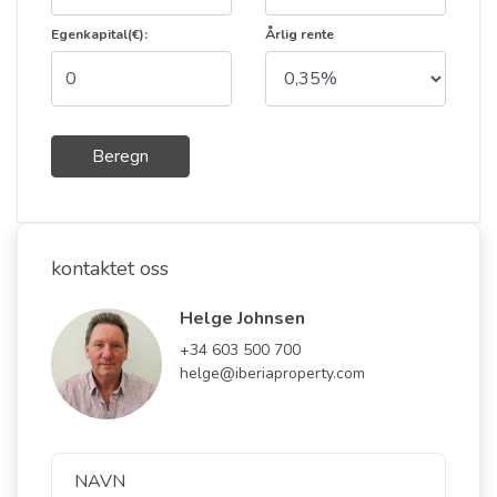
Egenkapital(€):
Årlig rente
Beregn
kontaktet oss
Helge Johnsen
+34 603 500 700
helge@iberiaproperty.com