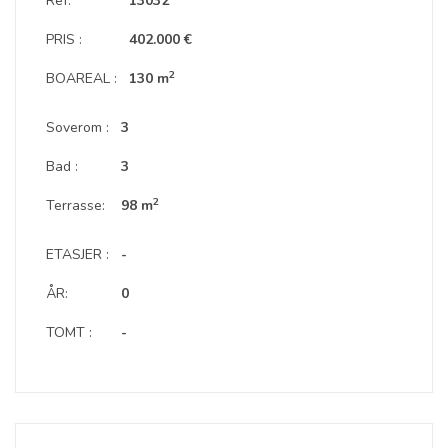
Ref:
13032
PRIS :
402.000 €
2
BOAREAL :
130 m
Soverom :
3
Bad :
3
2
Terrasse:
98 m
ETASJER :
-
ÅR:
0
TOMT :
-