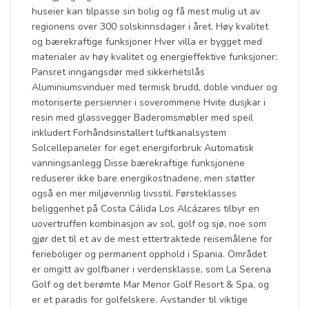
huseier kan tilpasse sin bolig og få mest mulig ut av
regionens over 300 solskinnsdager i året. Høy kvalitet
og bærekraftige funksjoner Hver villa er bygget med
materialer av høy kvalitet og energieffektive funksjoner:
Pansret inngangsdør med sikkerhetslås
Aluminiumsvinduer med termisk brudd, doble vinduer og
motoriserte persienner i soverommene Hvite dusjkar i
resin med glassvegger Baderomsmøbler med speil
inkludert Forhåndsinstallert luftkanalsystem
Solcellepaneler for eget energiforbruk Automatisk
vanningsanlegg Disse bærekraftige funksjonene
reduserer ikke bare energikostnadene, men støtter
også en mer miljøvennlig livsstil. Førsteklasses
beliggenhet på Costa Cálida Los Alcázares tilbyr en
uovertruffen kombinasjon av sol, golf og sjø, noe som
gjør det til et av de mest ettertraktede reisemålene for
ferieboliger og permanent opphold i Spania. Området
er omgitt av golfbaner i verdensklasse, som La Serena
Golf og det berømte Mar Menor Golf Resort & Spa, og
er et paradis for golfelskere. Avstander til viktige