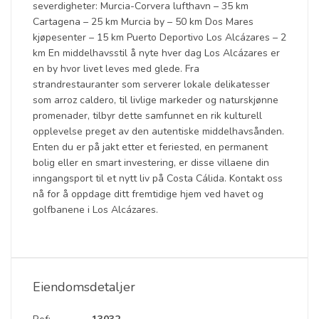
severdigheter: Murcia-Corvera lufthavn – 35 km
Cartagena – 25 km Murcia by – 50 km Dos Mares
kjøpesenter – 15 km Puerto Deportivo Los Alcázares – 2
km En middelhavsstil å nyte hver dag Los Alcázares er
en by hvor livet leves med glede. Fra
strandrestauranter som serverer lokale delikatesser
som arroz caldero, til livlige markeder og naturskjønne
promenader, tilbyr dette samfunnet en rik kulturell
opplevelse preget av den autentiske middelhavsånden.
Enten du er på jakt etter et feriested, en permanent
bolig eller en smart investering, er disse villaene din
inngangsport til et nytt liv på Costa Cálida. Kontakt oss
nå for å oppdage ditt fremtidige hjem ved havet og
golfbanene i Los Alcázares.
Eiendomsdetaljer