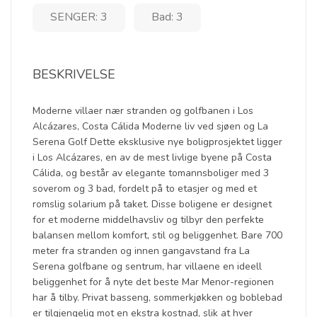
SENGER: 3
Bad: 3
BESKRIVELSE
Moderne villaer nær stranden og golfbanen i Los
Alcázares, Costa Cálida Moderne liv ved sjøen og La
Serena Golf Dette eksklusive nye boligprosjektet ligger
i Los Alcázares, en av de mest livlige byene på Costa
Cálida, og består av elegante tomannsboliger med 3
soverom og 3 bad, fordelt på to etasjer og med et
romslig solarium på taket. Disse boligene er designet
for et moderne middelhavsliv og tilbyr den perfekte
balansen mellom komfort, stil og beliggenhet. Bare 700
meter fra stranden og innen gangavstand fra La
Serena golfbane og sentrum, har villaene en ideell
beliggenhet for å nyte det beste Mar Menor-regionen
har å tilby. Privat basseng, sommerkjøkken og boblebad
er tilgjengelig mot en ekstra kostnad, slik at hver