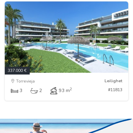
337.000 €
Leilighet
Torrevieja
2
#11813
3
2
93 m