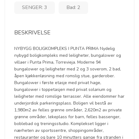
SENGER: 3
Bad: 2
BESKRIVELSE
NYBYGG BOLIGKOMPLEKS I PUNTA PRIMA Nydelig
nybygd boligkompleks med leiligheter, bungalower og
villaer i Punta Prima, Torrevieja. Moderne 94
bungalower og leiligheter med 2 og 3 soverom, 2 bad,
åpen kjøkkenløsning med romslig stue, garderober.
Bungalower i første etasje med privat hage,
bungalower i toppetasjen med privat solarium og
leiligheter med romslige terrasser. Alle eiendommer har
underjordisk parkeringsplass. Boligen vil bestå av
1,980m2 av felles grønne områder, 2,620m2 av private
grønne områder, lekeplass for barn, felles bassenger,
boblebad og treningsstudio. Komplekset ligger i
nærheten av sportssentre, shoppingområder,
restauranter og bare 10 minutters gange fra stranden i