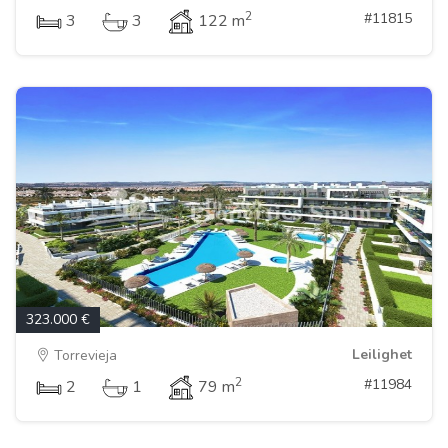
2
#11815
3
3
122 m
323.000 €
Leilighet
Torrevieja
2
#11984
2
1
79 m