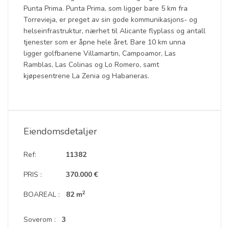
Punta Prima. Punta Prima, som ligger bare 5 km fra
Torrevieja, er preget av sin gode kommunikasjons- og
helseinfrastruktur, nærhet til Alicante flyplass og antall
tjenester som er åpne hele året. Bare 10 km unna
ligger golfbanene Villamartin, Campoamor, Las
Ramblas, Las Colinas og Lo Romero, samt
kjøpesentrene La Zenia og Habaneras.
Eiendomsdetaljer
Ref:
11382
PRIS :
370.000 €
2
BOAREAL :
82 m
Soverom :
3