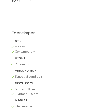
TOMT :
-
Egenskaper
STIL
Modern
Contemporary
UTSIKT
Panorama
AIRCONDITION
Sentral aircondition
DISTANSE TIL:
Strand :
200 m
Flyplass :
40 Km
MØBLER
Uten møbler