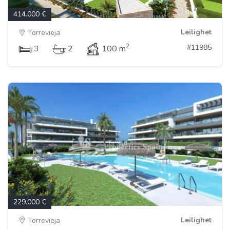
414.000 €
Leilighet
Torrevieja
2
#11985
3
2
100 m
229.000 €
Leilighet
Torrevieja