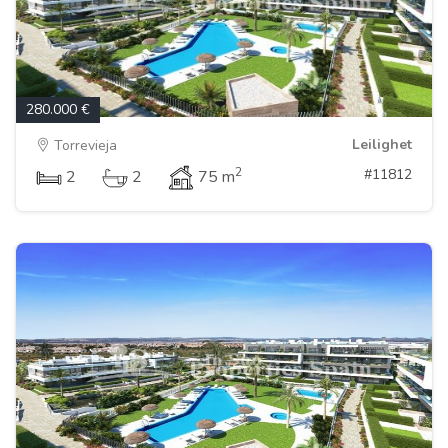
280.000 €
Leilighet
Torrevieja
2
#11812
2
2
75 m