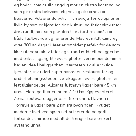
og boder, som er tilgjengelig mot en ekstra kostnad, og
som gir ekstra bekvemmelighet og sikkerhet for
beboerne. Pulserende byliv i Torrevieja Torrevieja er en
livlig by som er kjent for sine kultur- og fritidsaktiviteter
året rundt, noe som gjør den til et flott reisemål for
både fastboende og ferierende. Med et mildt klima og
over 300 soldager i året er området perfekt for de som
liker utendørsaktiviteter og strandliv. Ideell beliggenhet
med enkel tilgang til severdigheter Denne eiendommen
har en ideell beliggenhet i nærheten av alle viktige
tjenester, inkludert supermarkeder, restauranter og
underholdningssteder. De viktigste severdighetene er
lett tilgjengelige: Alicante lufthavn ligger bare 45 km
unna. Flere golfbaner innen 7-10 km. Kjøpesenteret
Zenia Boulevard ligger bare 8 km unna. Havnen i
Torrevieja ligger bare 2 km fra bygningen. Nyt det
moderne livet ved sjøen i et pulserende og godt
forbundet område med alt du trenger bare en kort
avstand unna.