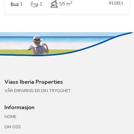
2
#11811
1
1
55 m
Viass Iberia Properties
VÅR ERFARING ER DIN TRYGGHET
Informasjon
HOME
OM OSS