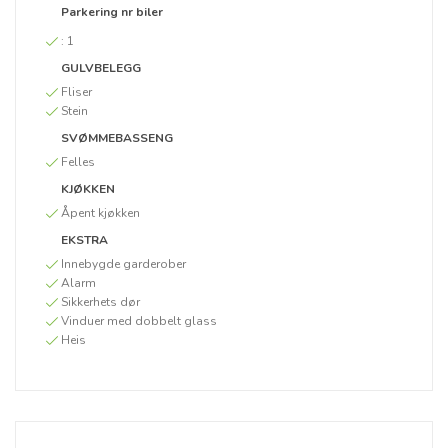
Parkering nr biler
:
1
GULVBELEGG
Fliser
Stein
SVØMMEBASSENG
Felles
KJØKKEN
Åpent kjøkken
EKSTRA
Innebygde garderober
Alarm
Sikkerhets dør
Vinduer med dobbelt glass
Heis