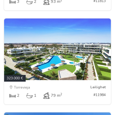
2
#11813
3
2
93 m
323.000 €
Leilighet
Torrevieja
2
#11984
2
1
79 m