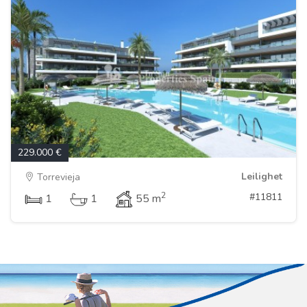
229.000 €
Leilighet
Torrevieja
2
#11811
1
1
55 m