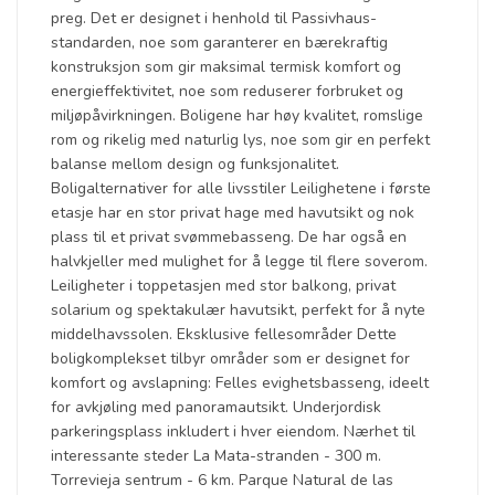
preg. Det er designet i henhold til Passivhaus-
standarden, noe som garanterer en bærekraftig
konstruksjon som gir maksimal termisk komfort og
energieffektivitet, noe som reduserer forbruket og
miljøpåvirkningen. Boligene har høy kvalitet, romslige
rom og rikelig med naturlig lys, noe som gir en perfekt
balanse mellom design og funksjonalitet.
Boligalternativer for alle livsstiler Leilighetene i første
etasje har en stor privat hage med havutsikt og nok
plass til et privat svømmebasseng. De har også en
halvkjeller med mulighet for å legge til flere soverom.
Leiligheter i toppetasjen med stor balkong, privat
solarium og spektakulær havutsikt, perfekt for å nyte
middelhavssolen. Eksklusive fellesområder Dette
boligkomplekset tilbyr områder som er designet for
komfort og avslapning: Felles evighetsbasseng, ideelt
for avkjøling med panoramautsikt. Underjordisk
parkeringsplass inkludert i hver eiendom. Nærhet til
interessante steder La Mata-stranden - 300 m.
Torrevieja sentrum - 6 km. Parque Natural de las