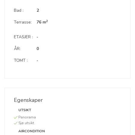
Bad :
2
2
Terrasse:
76 m
ETASJER :
-
ÅR:
0
TOMT :
-
Egenskaper
UTSIKT
Panorama
Sjø utsikt
AIRCONDITION