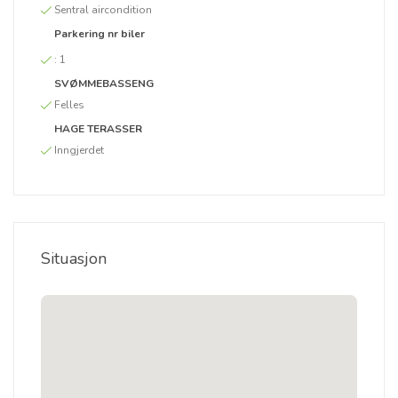
Sentral aircondition
Parkering nr biler
:
1
SVØMMEBASSENG
Felles
HAGE TERASSER
Inngjerdet
Situasjon