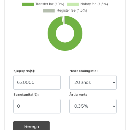
Kjøpspris(€):
Nedbetalingstid:
Egenkapital(€):
Årlig rente
Beregn